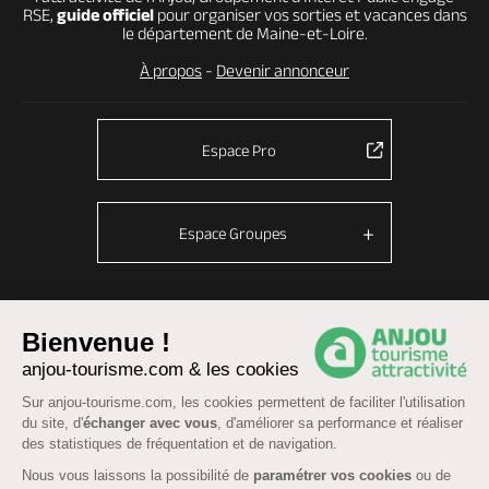
RSE,
guide officiel
pour organiser vos sorties et vacances dans
le département de Maine-et-Loire.
À propos
-
Devenir annonceur
Espace Pro
Espace Groupes
© Anjou tourisme 2026 -
Plan du site
-
Fonctionnement du site
Bienvenue !
anjou-tourisme.com & les cookies
Mentions légales
-
Données personnelles
-
Cookies
CGU Réservation
-
Accessibilité : partiellement conforme
Sur anjou-tourisme.com, les cookies permettent de faciliter l'utilisation
du site, d'
échanger avec vous
, d'améliorer sa performance et réaliser
des statistiques de fréquentation et de navigation.
Nous vous laissons la possibilité de
paramétrer vos cookies
ou de