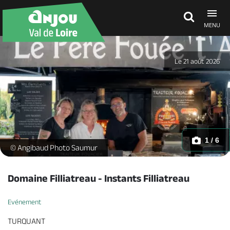
MENU
Découvrir
Le 21 août 2026
À voir, à faire
Agenda
1 / 6
Fouées - _1 -
© Angibaud Photo Saumur
Dormir, manger
Domaine Filliatreau - Instants Filliatreau
Evénement
Séjours, cadeaux
TURQUANT