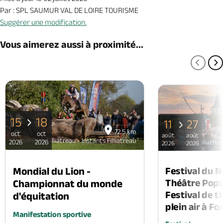
Par : SPL SAUMUR VAL DE LOIRE TOURISME
Suggérer une modification.
Vous aimerez aussi à proximité...
PAGE
P
15
18
11
27
72.5 km
oct
oct
août
août
Domaine Filliatreau - Instants Filliatreau
2026
2026
Domaine Filliatreau
2026
2026
Mondial du Lion -
Festival du 
Théâtre Popul
Championnat du monde
Festival de t
d'équitation
plein air à F
Manifestation sportive