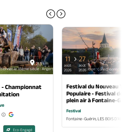
Le
13 septembre 2026
, de 10:00 à 18:00
Le
16 septembre 2026
, de 10:00 à 18:00
PAGE PRÉCÉDENTE
PAGE SUIVANTE
Le
18 septembre 2026
, de 10:00 à 18:00
Le
20 septembre 2026
, de 10:00 à 18:00
Le
23 septembre 2026
, de 10:00 à 18:00
11
27
Le
25 septembre 2026
, de 10:00 à 18:00
21.5 km
août
août
ctionner le 18ème siècle : Angers invite les dessins du Louvre
Exposition : Collectionner le 18èm
2026
2026
Le
27 septembre 2026
, de 10:00 à 18:00
Le
30 septembre 2026
, de 10:00 à 18:00
Festival du Nouveau Thé
n - Championnat
Populaire - Festival de th
itation
Le
02 octobre 2026
, de 10:00 à 18:00
plein air à Fontaine-Guéri
ve
Le
04 octobre 2026
, de 10:00 à 18:00
Festival
Le
07 octobre 2026
, de 10:00 à 18:00
Fontaine-Guérin, LES BOIS D'ANJOU
Le
09 octobre 2026
, de 10:00 à 18:00
Eco-Engagé