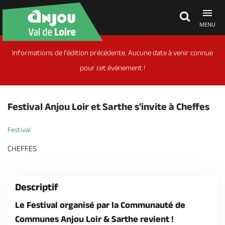
MENU
Informations de l'édition précédente. Aucune date à venir connue
Découvrir
pour cet événement !
À voir, à faire
Festival Anjou Loir et Sarthe s'invite à Cheffes
Agenda
Festival
CHEFFES
Dormir, manger
Descriptif
Séjours, cadeaux
Le Festival organisé par la Communauté de
Communes Anjou Loir & Sarthe revient !