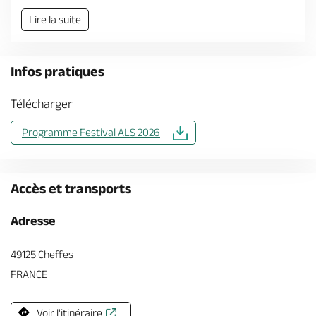
Billetterie en ligne
Lire la suite
Infos pratiques
Télécharger
Brochures & Cartes
Offices de tourisme
Comment venir ?
Ecrivez-nous
Programme Festival ALS 2026
Accès et transports
Adresse
49125 Cheffes
FRANCE
Voir l'itinéraire