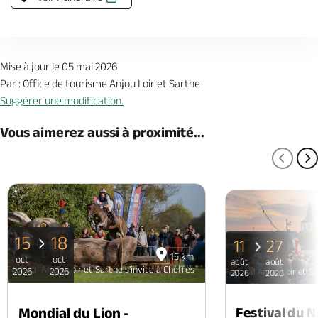
Mise à jour le 05 mai 2026
Par : Office de tourisme Anjou Loir et Sarthe
Suggérer une modification.
Vous aimerez aussi à proximité...
PAGE
P
15
18
11
27
15 km
oct
oct
août
août
Festival Anjou Loir et Sarthe s'invite à Cheffes
2026
2026
Festival Anjou Loir et Sa
2026
2026
Mondial du Lion -
Festival du 