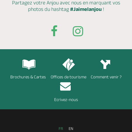
Partagez votre Anjou avec nous en marquant
vos
photos du hashtag
#Jaimelanjou
!
Brochures & Cartes
Offices de tourisme
Comment venir ?
Ecrivez-nous
FR
EN