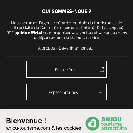
QUI SOMMES-NOUS ?
Nous sommes l’agence départementale du tourisme et de
l’attractivité de l’Anjou, Groupement d’Intérêt Public engagé
RSE,
guide officiel
pour organiser vos sorties et vacances dans
le département de Maine-et-Loire.
À propos
-
Devenir annonceur
Espace Pro
Espace Groupes
Bienvenue !
© Anjou tourisme 2026 -
Plan du site
-
Fonctionnement du site
anjou-tourisme.com & les cookies
Mentions légales
-
Données personnelles
-
Cookies