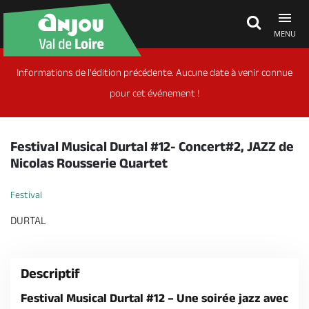
MENU
Informations de l'édition précédente. Aucune date à venir connue
Découvrir
pour cet événement !
À voir, à faire
Festival Musical Durtal #12- Concert#2, JAZZ de
Nicolas Rousserie Quartet
Agenda
Festival
DURTAL
Dormir, manger
Descriptif
Séjours, cadeaux
Festival Musical Durtal #12 – Une soirée jazz avec