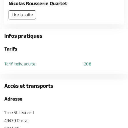
Billetterie en ligne
Nicolas Rousserie Quartet
Lire la suite
Infos pratiques
Brochures & Cartes
Offices de tourisme
Comment venir ?
Ecrivez-nous
Tarifs
Tarif indiv. adulte
20€
Accès et transports
Adresse
1 rue St Léonard
49430 Durtal