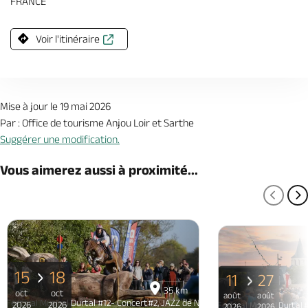
FRANCE
Voir l'itinéraire
Mise à jour le 19 mai 2026
Par : Office de tourisme Anjou Loir et Sarthe
Suggérer une modification.
Vous aimerez aussi à proximité...
PAGE
P
15
18
11
27
35 km
oct
oct
août
août
Festival Musical Durtal #12- Concert#2, JAZZ de Nicolas Rousserie Quartet
2026
2026
Festival Musical Durtal 
2026
2026