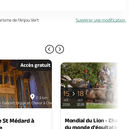
urisme de l'Anjou Vert
Suggérer une modification.
PAGE PRÉCÉDENTE
PAGE SUIVANTE
Accès gratuit
15
18
0.3 km
oct
oct
 - Concert Orgue et Chœur à Cheviré-le-Rouge
Festival Organza - Concert Orgu
2026
2026
Mondial du Lion - Champi
se St Médard à
du monde d'équitation
e