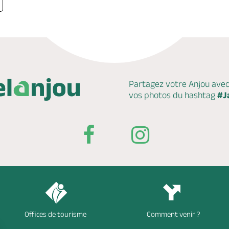
Partagez votre Anjou ave
vos photos du hashtag
#J
Offices de tourisme
Comment venir ?