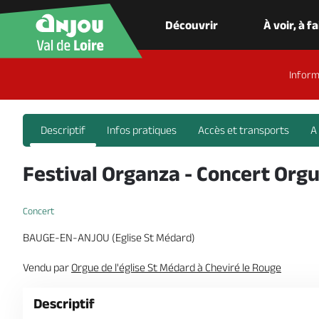
Découvrir
À voir, à f
Inform
Descriptif
Infos pratiques
Accès et transports
A
Festival Organza - Concert Org
Concert
BAUGE-EN-ANJOU (Eglise St Médard)
Vendu par
Orgue de l'église St Médard à Cheviré le Rouge
Descriptif