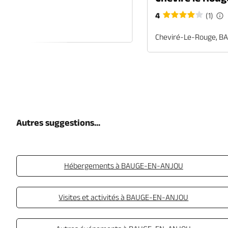
cle
4
(1)
R
Cheviré-Le-Rouge, 
Autres suggestions...
Hébergements à BAUGE-EN-ANJOU
Visites et activités à BAUGE-EN-ANJOU