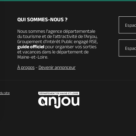
QUI SOMMES-NOUS ?
Espac
Nous sommes l’agence départementale
du tourisme et de l’attractivité de l’Anjou,
Groupement d’Intérêt Public engagé RSE,
guide officiel
pour organiser vos sorties
Espac
et vacances dans le département de
Maine-et-Loire.
À propos
-
Devenir annonceur
du site
vos Options
paramètres de confidentialité, en garantissant la conformit