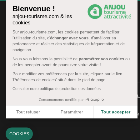
Bienvenue !
anjou-tourisme.com & les
cookies
Sur anjou-tourisme.com, les cookies permettent de faciliter
l'utilisation du site, d'
échanger avec vous
, d'améliorer sa
performance et réaliser des statistiques de fréquentation et de
navigation.
Nous vous laissons la possibilité de
paramétrer vos cookies
ou
de les accepter avant de poursuivre votre visite !
FR
Pour modifier vos préférences par la suite, cliquez sur le lien
'Préférences de cookies' situé dans le pied de page.
Consulter notre politique de protection des données
© Anjou tourisme 2026 -
Plan du site
-
Fonctionnement 
Consentements certifiés par
Mentions légales
-
Données personnelles
-
Cookies
Tout refuser
Paramétrer
Tout accepter
CGU Réservation
-
Accessibilité : partiellement conforme
Axeptio consent
Plateforme de Gestion du Consentement : Personnalisez 
Notre plateforme vous permet d'adapter et de gérer vos 
COOKIES