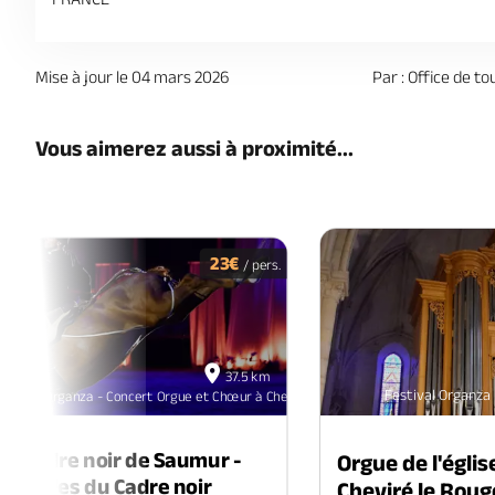
Mise à jour le 04 mars 2026
Par : Office de to
Vous aimerez aussi à proximité...
23€
/ pers.
18
37.5 km
oct
Festival Organza
estival Organza - Concert Orgue et Chœur à Cheviré-le-Rouge
2026
du Cadre noir de Saumur -
Orgue de l'égli
usicales du Cadre noir
Cheviré le Roug