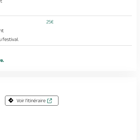
et
25€
nt
festival.
re.
Voir l'itinéraire