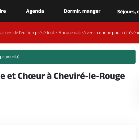
aire
Agenda
Dormir, manger
Séjours,
ations de l'édition précédente. Aucune date à venir connue pour cet évén
 proximité
ue et Chœur à Cheviré-le-Rouge