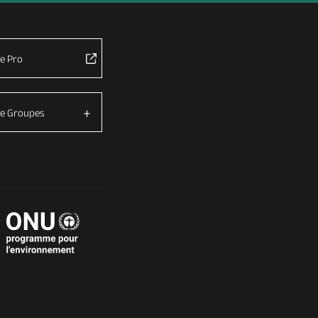
e Pro
e Groupes
é avec les réglementations. Personnalisez vos préférences 