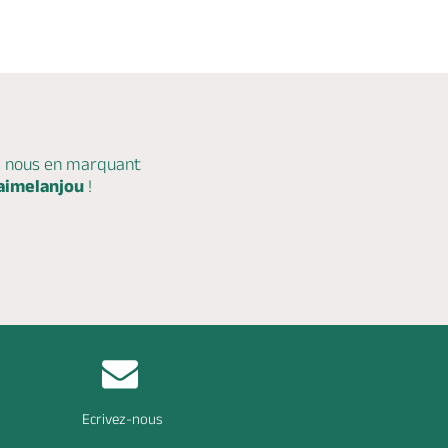
c nous en marquant
aimelanjou
!
Ecrivez-nous