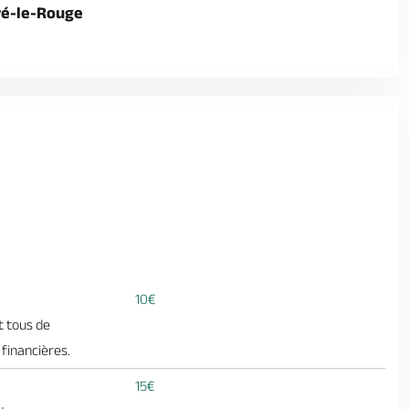
iré-le-Rouge
10€
et tous de
 financières.
15€