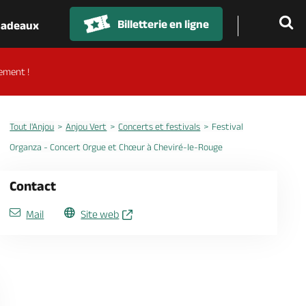
Billetterie en ligne
 cadeaux
ement !
Tout l'Anjou
Anjou Vert
Concerts et festivals
Festival
Organza - Concert Orgue et Chœur à Cheviré-le-Rouge
Contact
Mail
Site web