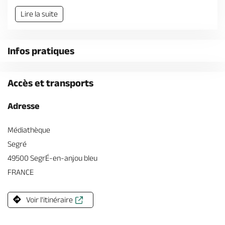
Billetterie en ligne
Lire la suite
Infos pratiques
Brochures & Cartes
Offices de tourisme
Comment venir ?
Ecrivez-nous
Accès et transports
Adresse
Médiathèque
Segré
49500 SegrÉ-en-anjou bleu
FRANCE
Voir l'itinéraire