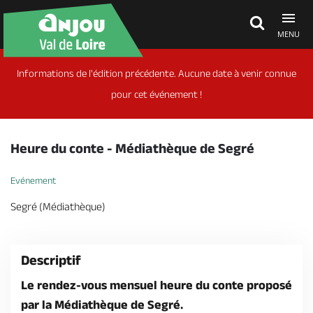
MENU
Informations de l'édition précédente. Aucune date à venir connue
Découvrir
pour cet événement !
À voir, à faire
Heure du conte - Médiathèque de Segré
Agenda
Evénement
Segré (Médiathèque)
Dormir, manger
Descriptif
Séjours, cadeaux
Le rendez-vous mensuel heure du conte proposé
par la Médiathèque de Segré.