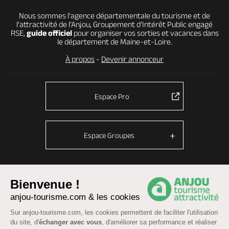
Nous sommes l’agence départementale du tourisme et de
l’attractivité de l’Anjou, Groupement d’Intérêt Public engagé
RSE,
guide officiel
pour organiser vos sorties et vacances dans
le département de Maine-et-Loire.
À propos
-
Devenir annonceur
Espace Pro
Espace Groupes
Bienvenue !
© Anjou tourisme 2026 -
Plan du site
-
Fonctionnement du site
anjou-tourisme.com & les cookies
Mentions légales
-
Données personnelles
-
Cookies
CGU Réservation
-
Accessibilité : partiellement conforme
Sur anjou-tourisme.com, les cookies permettent de faciliter l'utilisation
du site, d'
échanger avec vous
, d'améliorer sa performance et réaliser