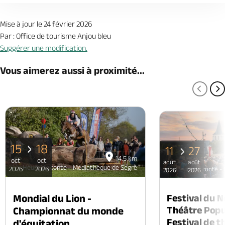
Mise à jour le 24 février 2026
Par : Office de tourisme Anjou bleu
Suggérer une modification.
Vous aimerez aussi à proximité...
PAGE
P
15
18
11
27
14.5 km
oct
oct
août
août
Heure du conte - Médiathèque de Segré
2026
2026
Heure du conte -
2026
2026
Mondial du Lion -
Festival du 
Théâtre Popul
Championnat du monde
Festival de t
d'équitation