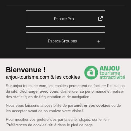
Espace Pro
Espace Groupes
© Anjou tourisme 2026 -
Plan du site
-
Fonctionnement du site
Bienvenue !
anjou-tourisme.com & les cookies
Mentions légales
-
Données personnelles
-
Cookies
CGU Réservation
-
Accessibilité : partiellement conforme
Sur anjou-tourisme.com, les cookies permettent de faciliter l'utilisation
du site, d'
échanger avec vous
, d'améliorer sa performance et réaliser
des statistiques de fréquentation et de navigation.
Nous vous laissons la possibilité de
paramétrer vos cookies
ou de
les accepter avant de poursuivre votre visite !
Pour modifier vos préférences par la suite, cliquez sur le lien
'Préférences de cookies' situé dans le pied de page.