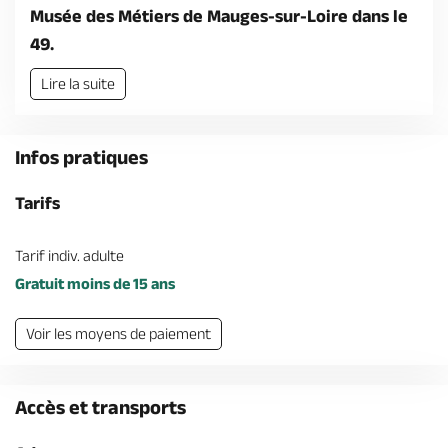
Billetterie en ligne
Musée des Métiers de Mauges-sur-Loire dans le
49.
Lire la suite
Brochures & Cartes
Offices de tourisme
Comment venir ?
Ecrivez-nous
Infos pratiques
Tarifs
Tarif indiv. adulte
Gratuit moins de 15 ans
Voir les moyens de paiement
Accès et transports