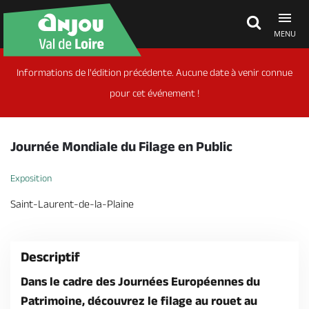
MENU
Informations de l'édition précédente. Aucune date à venir connue
Découvrir
pour cet événement !
À voir, à faire
Journée Mondiale du Filage en Public
Agenda
Exposition
Saint-Laurent-de-la-Plaine
Dormir, manger
Descriptif
Séjours, cadeaux
Dans le cadre des Journées Européennes du
Patrimoine, découvrez le filage au rouet au