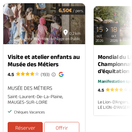
PAGE
P
6,50€
/ pers.
15
18
0.2 km
oct
oct
Journée Mondiale du Filage en Public
Journée Mondia
2026
2026
Visite et atelier enfants au
Mondial du Li
Musée des Métiers
Championnat
d'équitation
4.5
(193)
Manifestation spo
MUSÉE DES MÉTIERS
4.5
(
Saint-Laurent-De-La-Plaine,
MAUGES-SUR-LOIRE
Le Lion-D'Angers,
LE LION-D'ANGERS
Chèques Vacances
Réserver
Offrir