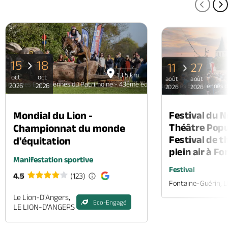
PAGE
P
15
18
11
27
13.5 km
oct
oct
août
août
Journées Européennes du Patrimoine - 43ème édition
2026
2026
Journées Européennes d
2026
2026
Mondial du Lion -
Festival du 
Théâtre Popul
Championnat du monde
Festival de t
d'équitation
plein air à F
Manifestation sportive
Festival
4.5
(123)
Fontaine-Guérin, 
Le Lion-D'Angers,
Eco-Engagé
LE LION-D'ANGERS