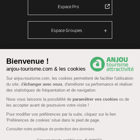
Espace Pro
Espace Groupes
© Anjou tourisme 2026 -
Plan du site
-
Fonctionnement du site
Bienvenue !
anjou-tourisme.com & les cookies
Mentions légales
-
Données personnelles
-
Cookies
CGU Réservation
-
Accessibilité : partiellement conforme
Sur anjou-tourisme.com, les cookies permettent de faciliter l'utilisation
du site, d'
échanger avec vous
, d'améliorer sa performance et réaliser
des statistiques de fréquentation et de navigation.
Nous vous laissons la possibilité de
paramétrer vos cookies
ou de
les accepter avant de poursuivre votre visite !
Pour modifier vos préférences par la suite, cliquez sur le lien
'Préférences de cookies' situé dans le pied de page.
Consulter notre politique de protection des données
Consentements certifiés par