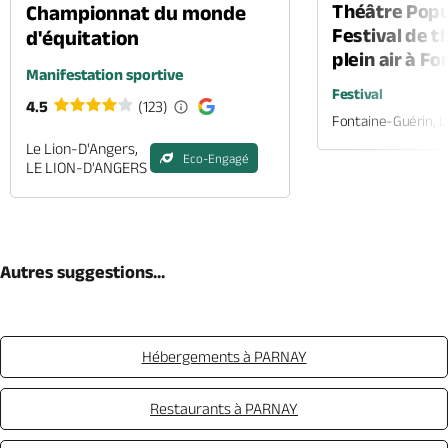
Théâtre Popul
Championnat du monde
Festival de t
d'équitation
plein air à F
Manifestation sportive
Festival
4.5
(123)
Fontaine-Guérin, 
Le Lion-D'Angers,
Eco-Engagé
LE LION-D'ANGERS
Autres suggestions...
Hébergements à PARNAY
Restaurants à PARNAY