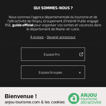
QUI SOMMES-NOUS ?
Nous sommes l’agence départementale du tourisme et de
l’attractivité de l’Anjou, Groupement d’Intérêt Public engagé
RSE,
guide officiel
pour organiser vos sorties et vacances dans
le département de Maine-et-Loire.
À propos
-
Devenir annonceur
Espace Pro
Espace Groupes
© Anjou tourisme 2026 -
Plan du site
-
Fonctionnement du site
Bienvenue !
anjou-tourisme.com & les cookies
Mentions légales
-
Données personnelles
-
Cookies