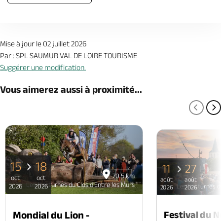
Mise à jour le 02 juillet 2026
Par : SPL SAUMUR VAL DE LOIRE TOURISME
Suggérer une modification.
Vous aimerez aussi à proximité...
PAGE
P
15
18
11
27
70.5 km
oct
oct
août
août
Les Nocturnes du Clos d'Entre les Murs
2026
2026
Les Nocturnes du
2026
2026
Mondial du Lion -
Festival du 