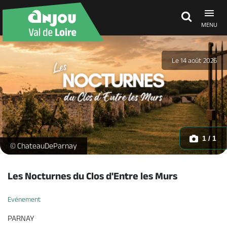
MENU
Découvrir
Le 14 août 2026
À voir, à faire
Agenda
1 / 1
-
© ChateauDeParnay
Dormir, manger
Les Nocturnes du Clos d'Entre les Murs
Evénement
Séjours, cadeaux
PARNAY