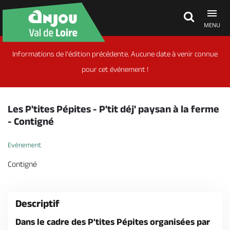
MENU
Informations de l'édition précédente. Aucune date à venir connue
Découvrir
pour cet événement !
À voir, à faire
Les P'tites Pépites - P'tit déj' paysan à la ferme
- Contigné
Agenda
Evénement
Contigné
Dormir, manger
Descriptif
Séjours, cadeaux
Dans le cadre des P'tites Pépites organisées par