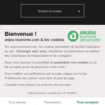
Espace Groupes
© Anjou tourisme 2026 -
Plan du site
-
Fonctionnement du site
Bienvenue !
anjou-tourisme.com & les cookies
Mentions légales
-
Données personnelles
-
Cookies
CGU Réservation
-
Accessibilité : partiellement conforme
Sur anjou-tourisme.com, les cookies permettent de faciliter l'utilisation
du site, d'
échanger avec vous
, d'améliorer sa performance et réaliser
des statistiques de fréquentation et de navigation.
Nous vous laissons la possibilité de
paramétrer vos cookies
ou de
les accepter avant de poursuivre votre visite !
Pour modifier vos préférences par la suite, cliquez sur le lien
'Préférences de cookies' situé dans le pied de page.
Consulter notre politique de protection des données
Consentements certifiés par
COOKIES
Tout refuser
Paramétrer
Tout accepter