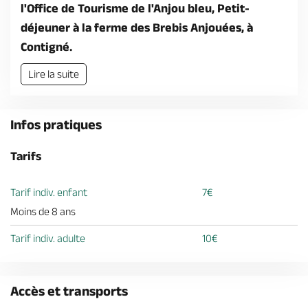
Billetterie en ligne
l'Office de Tourisme de l'Anjou bleu, Petit-
déjeuner à la ferme des Brebis Anjouées, à
Contigné.
Lire la suite
Brochures & Cartes
Offices de tourisme
Comment venir ?
Ecrivez-nous
Infos pratiques
Tarifs
Tarif indiv. enfant
7€
Moins de 8 ans
Tarif indiv. adulte
10€
Accès et transports