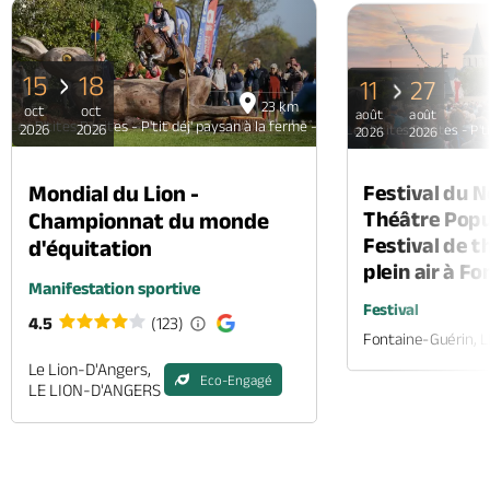
15
18
11
27
23 km
oct
oct
août
août
Les P'tites Pépites - P'tit déj' paysan à la ferme - Contigné
2026
2026
Les P'tites Pépites - P't
2026
2026
Mondial du Lion -
Festival du 
Théâtre Popul
Championnat du monde
Festival de t
d'équitation
plein air à F
Manifestation sportive
Festival
4.5
(123)
Fontaine-Guérin, 
Le Lion-D'Angers,
Eco-Engagé
LE LION-D'ANGERS