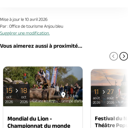
Mise à jour le 10 avril 2026
Par : Office de tourisme Anjou bleu
Suggérer une modification.
Vous aimerez aussi à proximité...
PAGE
P
15
18
11
27
0.9 km
oct
oct
août
août
Les Rendez-vous Nature en Anjou - Grimpe d'arbre et biodiversité
2026
2026
Les Rendez-vous Nature 
2026
2026
Mondial du Lion -
Festival du 
Théâtre Popul
Championnat du monde