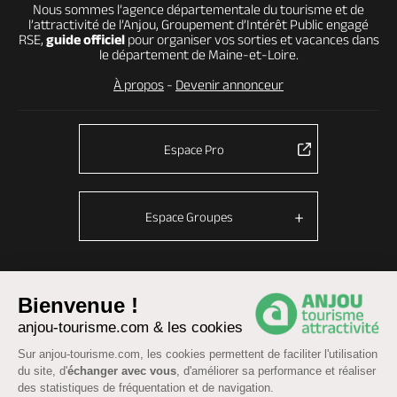
Nous sommes l’agence départementale du tourisme et de
l’attractivité de l’Anjou, Groupement d’Intérêt Public engagé
RSE,
guide officiel
pour organiser vos sorties et vacances dans
le département de Maine-et-Loire.
À propos
-
Devenir annonceur
Espace Pro
Espace Groupes
© Anjou tourisme 2026 -
Plan du site
-
Fonctionnement du site
Bienvenue !
anjou-tourisme.com & les cookies
Mentions légales
-
Données personnelles
-
Cookies
CGU Réservation
-
Accessibilité : partiellement conforme
Sur anjou-tourisme.com, les cookies permettent de faciliter l'utilisation
du site, d'
échanger avec vous
, d'améliorer sa performance et réaliser
des statistiques de fréquentation et de navigation.