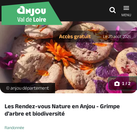
MENU
Découvrir
Accès gratuit
Le 20 août 2026
À voir, à faire
Agenda
1 / 2
rendez-vous-nature-49-fma-photo2 -
© anjou département
Dormir, manger
Les Rendez-vous Nature en Anjou - Grimpe
d'arbre et biodiversité
Séjours, cadeaux
Randonnée