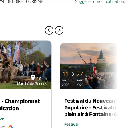
VAL DE LOIRE TOURISME
Suggérer une modification.
PAGE PRÉCÉDENTE
PAGE SUIVANTE
11
27
48 km
août
août
Marché de Gennes
Marc
2026
2026
Festival du Nouveau Thé
n - Championnat
Populaire - Festival de th
itation
plein air à Fontaine-Guéri
ve
Festival