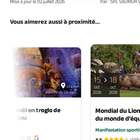
Mise à jour le 02 juillet 2026
Par : SPL SAUMUR 
Vous aimerez aussi à proximité...
15
18
06
17 km
oct
oct
déc
Marché de Gennes
2026
2026
2026
é de Noël en troglo de
Mondial du Lio
-en-Anjou
du monde d'équ
é
Manifestation sporti
(47)
4.5
(123)