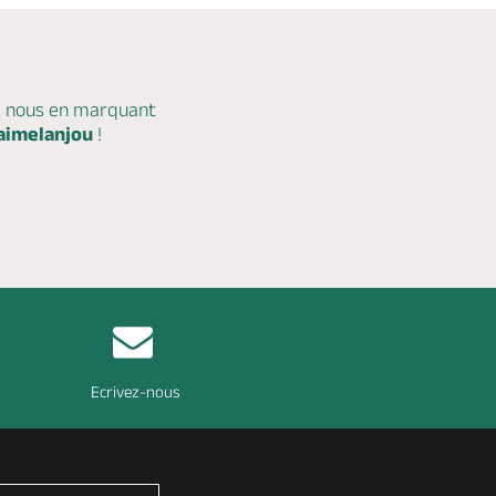
c nous en marquant
aimelanjou
!
Ecrivez-nous