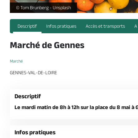
-
© Tom Brunberg - Unsplash
Descriptif
Infos pratiques
Accès et transports
A
Marché de Gennes
Marché
GENNES-VAL-DE-LOIRE
Descriptif
Le mardi matin de 8h à 12h sur la place du 8 mai à 
Infos pratiques