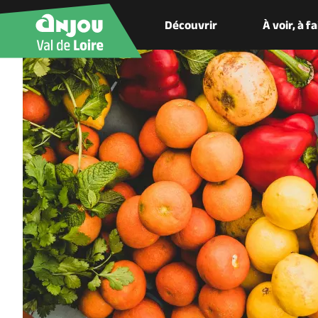
Découvrir
À voir, à f