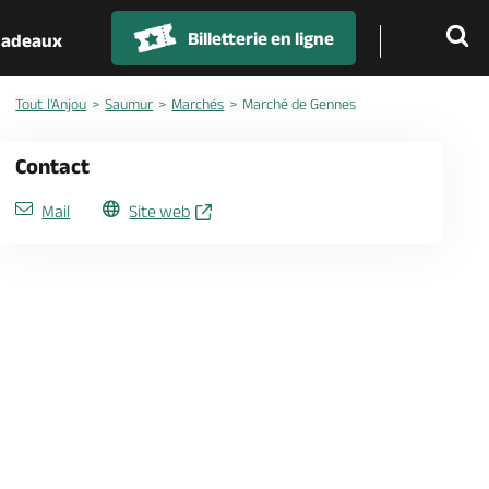
Billetterie en ligne
 cadeaux
Tout l'Anjou
Saumur
Marchés
Marché de Gennes
Contact
Mail
Site web