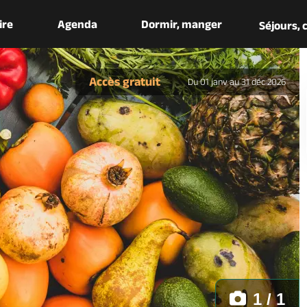
aire
Agenda
Dormir, manger
Séjours,
Accès gratuit
Du 01 janv au 31 déc 2026
1 / 1