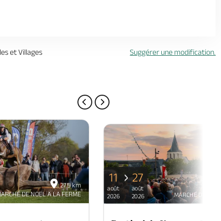
es et Villages
Suggérer une modification.
PAGE PRÉCÉDENTE
PAGE SUIVANTE
11
27
27.5 km
août
août
ARCHÉ DE NOEL A LA FERME
MARCHÉ DE NOEL
2026
2026