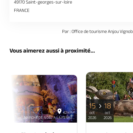
49170 Saint-georges-sur-loire
FRANCE
Par : Office de tourisme Anjou Vignobl
Vous aimerez aussi à proximité...
15
18
06
42 km
oct
oct
déc
M
MARCHÉ DE NOEL A LA FERME
2026
2026
2026