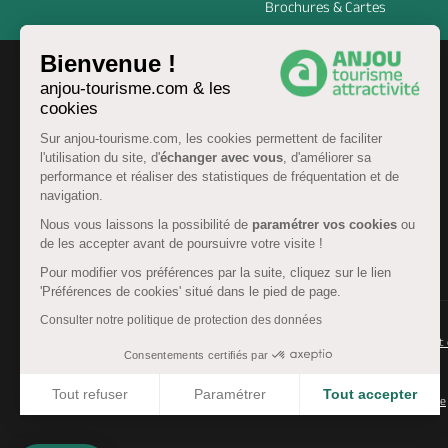
Brochures & Cartes
Bienvenue !
anjou-tourisme.com & les
cookies
Sur anjou-tourisme.com, les cookies permettent de faciliter
l'utilisation du site, d'
échanger avec vous
, d'améliorer sa
performance et réaliser des statistiques de fréquentation et de
navigation.
Nous vous laissons la possibilité de
paramétrer vos cookies
ou
de les accepter avant de poursuivre votre visite !
FR
Pour modifier vos préférences par la suite, cliquez sur le lien
'Préférences de cookies' situé dans le pied de page.
Consulter notre politique de protection des données
© Anjou tourisme 2026 -
Plan du site
-
Fonctionnement 
Consentements certifiés par
Mentions légales
-
Données personnelles
-
Cookies
Tout refuser
Paramétrer
Tout accepter
CGU Réservation
-
Accessibilité : partiellement conforme
Axeptio consent
Plateforme de Gestion du Consentement : Personnalisez 