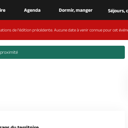
aire
Agenda
Dormir, manger
Séjours,
ations de l'édition précédente. Aucune date à venir connue pour cet évén
 proximité
ans du territoire