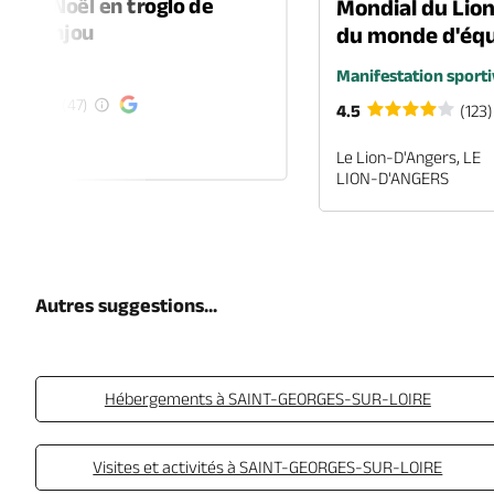
é de Noël en troglo de
Mondial du Lio
-en-Anjou
du monde d'équ
é
Manifestation sporti
(47)
4.5
(123)
EN-ANJOU
Le Lion-D'Angers, LE
LION-D'ANGERS
Autres suggestions...
Hébergements à SAINT-GEORGES-SUR-LOIRE
Visites et activités à SAINT-GEORGES-SUR-LOIRE