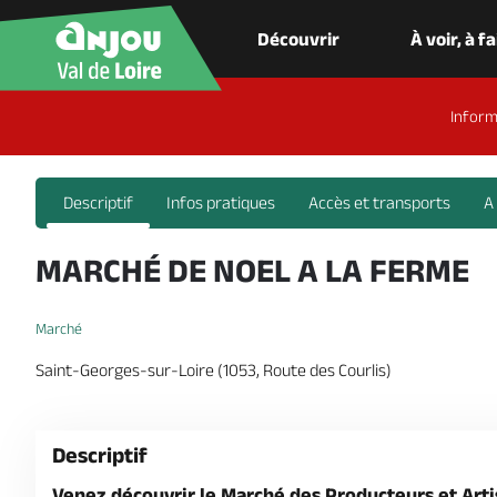
Découvrir
À voir, à f
Inform
Descriptif
Infos pratiques
Accès et transports
A
MARCHÉ DE NOEL A LA FERME
Marché
Saint-Georges-sur-Loire (1053, Route des Courlis)
Descriptif
Venez découvrir le Marché des Producteurs et Artis