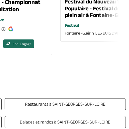
Festival du Nouveau Thé
n - Championnat
Populaire - Festival de th
itation
plein air à Fontaine-Guéri
ve
Festival
Fontaine-Guérin, LES BOIS D'ANJOU
Eco-Engagé
Restaurants à SAINT-GEORGES-SUR-LOIRE
Balades et randos à SAINT-GEORGES-SUR-LOIRE