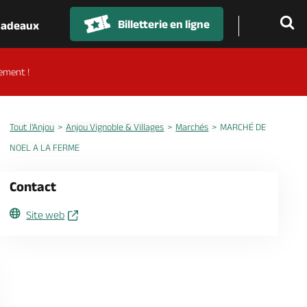
Billetterie en ligne
 cadeaux
ement !
Tout l'Anjou
Anjou Vignoble & Villages
Marchés
MARCHÉ DE
NOEL A LA FERME
Contact
Site web