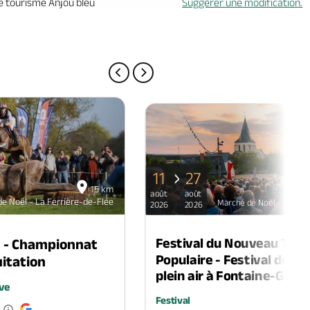
de tourisme Anjou bleu
Suggérer une modification.
PAGE PRÉCÉDENTE
PAGE SUIVANTE
11
27
15 km
août
août
e Noël - La Ferrière-de-Flée
Marché de Noël - La Fer
2026
2026
Festival du Nouveau Thé
n - Championnat
Populaire - Festival de th
itation
plein air à Fontaine-Guéri
ve
Festival