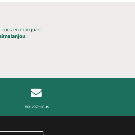
c nous en marquant
aimelanjou
!
Ecrivez-nous