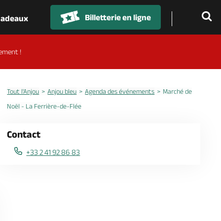
Billetterie en ligne
 cadeaux
ement !
Tout l'Anjou
Anjou bleu
Agenda des événements
Marché de
Noël - La Ferrière-de-Flée
Contact
+33 2 41 92 86 83