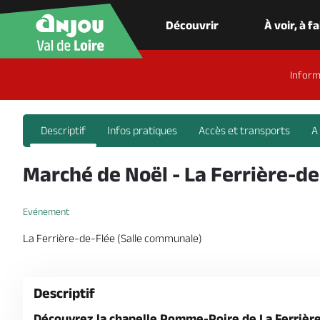
Découvrir
À voir, à f
Inform
Descriptif
Infos pratiques
Accès et transports
A
Marché de Noël - La Ferrière-de
Evénement
La Ferrière-de-Flée (Salle communale)
Descriptif
Découvrez la chapelle Pomme-Poire de La Ferrièr