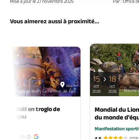
Mise à jour le 27 novembre 2025
Par : Office 
Vous aimerez aussi à proximité...
15
18
06
74 km
oct
oct
déc
Marché d
Marché de Noël - La Ferrière-de-Flée
2026
2026
2026
é de Noël en troglo de
Mondial du Lio
-en-Anjou
du monde d'équ
é
Manifestation sporti
(47)
4.5
(123)