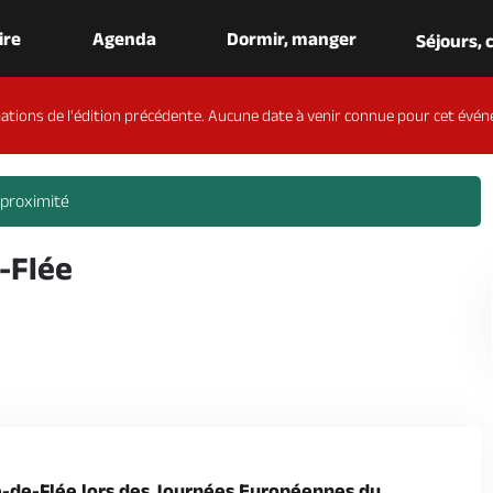
aire
Agenda
Dormir, manger
Séjours,
ations de l'édition précédente. Aucune date à venir connue pour cet évén
 proximité
-Flée
e-de-Flée lors des Journées Européennes du