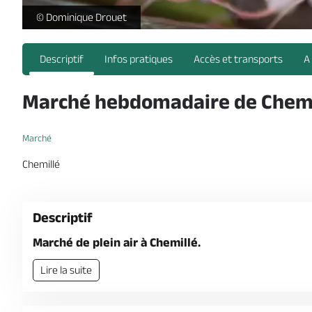
marche-terroir-produits-frais-locaux-legumes-radis-osez
© Dominique Drouet
Descriptif
Infos pratiques
Accès et transports
A
Marché hebdomadaire de Chemi
Marché
Chemillé
Descriptif
Marché de plein air à Chemillé.
Lire la suite