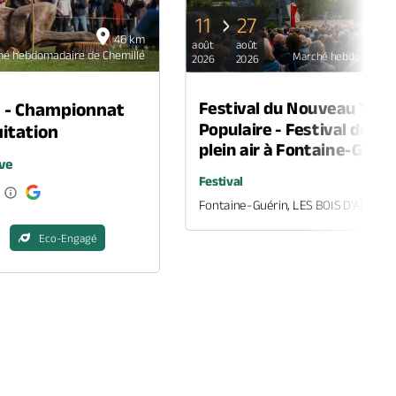
11
27
46 km
août
août
hé hebdomadaire de Chemillé
Marché hebdomadaire
2026
2026
Festival du Nouveau Thé
n - Championnat
Populaire - Festival de th
itation
plein air à Fontaine-Guéri
ve
Festival
Fontaine-Guérin, LES BOIS D'ANJOU
Eco-Engagé