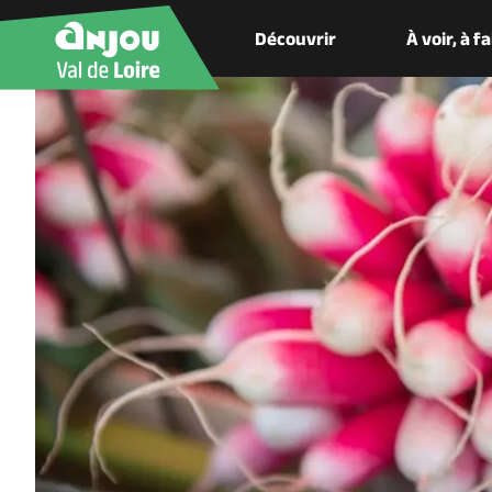
Découvrir
À voir, à f