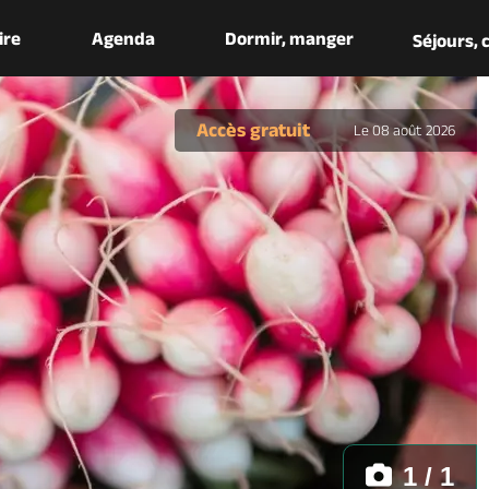
aire
Agenda
Dormir, manger
Séjours,
Accès gratuit
Le 08 août 2026
1 / 1