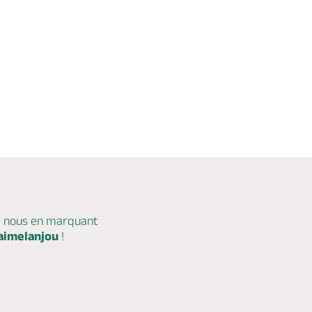
c nous en marquant
aimelanjou
!