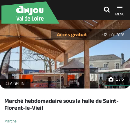
MENU
Découvrir
Accès gratuit
Le 12 août 2026
À voir, à faire
Agenda
1 / 5
marché-halle-saint-florent-le-vieil-msl -
© A.GELIN
Dormir, manger
Marché hebdomadaire sous la halle de Saint-
Florent-le-Vieil
Séjours, cadeaux
Marché