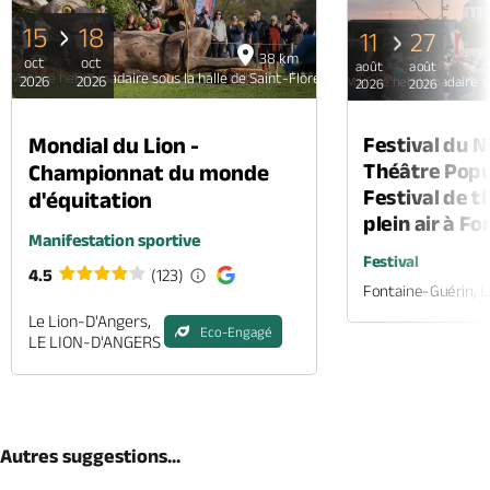
15
18
11
27
38 km
oct
oct
août
août
Marché hebdomadaire sous la halle de Saint-Florent-le-Vieil
2026
2026
Marché hebdomadaire sou
2026
2026
Mondial du Lion -
Festival du 
Théâtre Popul
Championnat du monde
Festival de t
d'équitation
plein air à F
Manifestation sportive
Festival
4.5
(123)
Fontaine-Guérin, 
Le Lion-D'Angers,
Eco-Engagé
LE LION-D'ANGERS
Autres suggestions...