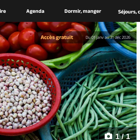
aire
Agenda
Dormir, manger
Séjours,
Accès gratuit
Du 01 janv au 31 déc 2026
1 / 1