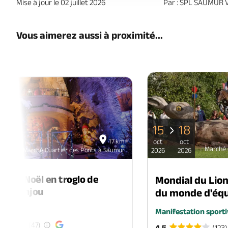
Mise à jour le 02 juillet 2026
Par : SPL SAUMUR 
Vous aimerez aussi à proximité...
15
18
06
17 km
oct
oct
déc
Marché 
Marché Quartier des Ponts à Saumur
2026
2026
2026
é de Noël en troglo de
Mondial du Lio
-en-Anjou
du monde d'équ
é
Manifestation sporti
(47)
4.5
(123)