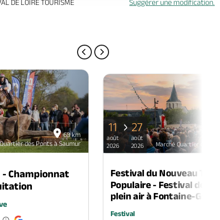
VAL DE LOIRE TOURISME
Suggérer une modification.
PAGE PRÉCÉDENTE
PAGE SUIVANTE
11
27
63 km
août
août
Quartier des Ponts à Saumur
Marché Quartier des Po
2026
2026
Festival du Nouveau Thé
n - Championnat
Populaire - Festival de th
itation
plein air à Fontaine-Guéri
ve
Festival