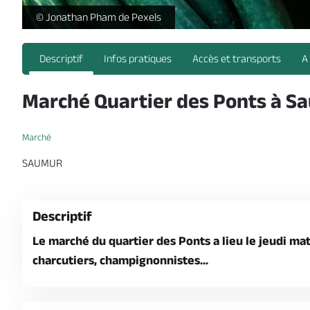
-
© Jonathan Pham de Pexels
Descriptif
Infos pratiques
Accès et transports
A
Marché Quartier des Ponts à S
Marché
SAUMUR
Descriptif
Le marché du quartier des Ponts a lieu le jeudi ma
charcutiers, champignonnistes...