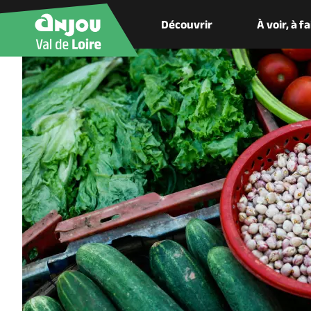
Découvrir
À voir, à f