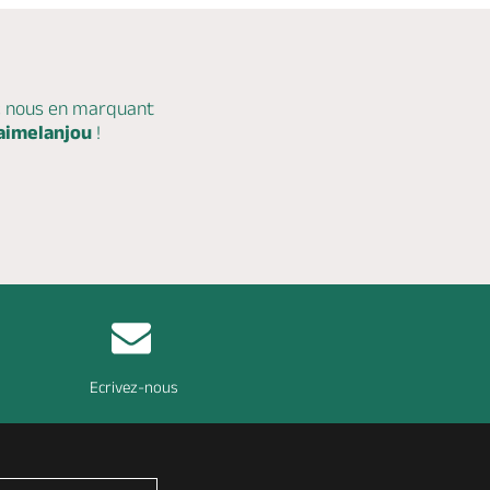
c nous en marquant
aimelanjou
!
Ecrivez-nous