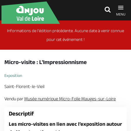
MENU
Informations de l'édition précédente. Aucune date à venir connue
Découvrir
pour cet événement !
À voir, à faire
Micro-visite : L'Impressionnisme
Agenda
Exposition
Saint-Florent-le-Vieil
Dormir, manger
Vendu par
Musée numérique Micro-Folie Mauges-sur-Loire
Descriptif
Séjours, cadeaux
Les micro-visites en lien avec l’exposition autour