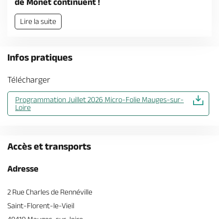
de Monet continuent !
Billetterie en ligne
Lire la suite
Infos pratiques
Brochures & Cartes
Offices de tourisme
Comment venir ?
Ecrivez-nous
Télécharger
Programmation Juillet 2026 Micro-Folie Mauges-sur-
Loire
Accès et transports
Adresse
2 Rue Charles de Rennéville
Saint-Florent-le-Vieil