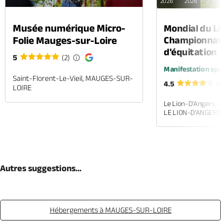
2026
2026
Musée numérique Micro-
Mondial du Li
Folie Mauges-sur-Loire
Championnat
d'équitation
5
(2)
Manifestation spo
Saint-Florent-Le-Vieil, MAUGES-SUR-
4.5
(
LOIRE
Le Lion-D'Angers,
LE LION-D'ANGERS
Autres suggestions...
Hébergements à MAUGES-SUR-LOIRE