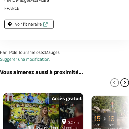
49410 Mauges-sur-loire
FRANCE
Voir l'itinéraire
Par : Pôle Tourisme ôsezMauges
Suggérer une modification.
Vous aimerez aussi à proximité...
PAGE
P
Accès gratuit
15
18
0.2 km
oct
oct
Micro-visite : L'Impressionnisme
Micro-visi