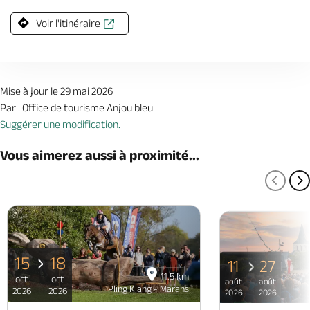
Voir l'itinéraire
Mise à jour le 29 mai 2026
Par : Office de tourisme Anjou bleu
Suggérer une modification.
Vous aimerez aussi à proximité...
PAGE
P
15
18
11
27
11.5 km
oct
oct
août
août
Pling Klang - Marans
2026
2026
2026
2026