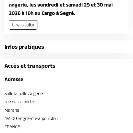
Billetterie en ligne
angerie, les vendredi et samedi 29 et 30 mai
2026 à 19h au Cargo à Segré.
Lire la suite
Brochures & Cartes
Offices de tourisme
Comment venir ?
Ecrivez-nous
Infos pratiques
Accès et transports
Adresse
Salle la belle Angerie
rue de la liberté
Marans
49500 Segre-en-anjou bleu
FRANCE