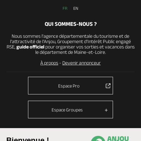
FR
EN
QUI SOMMES-NOUS ?
Nous sommes l’agence départementale du tourisme et de
l’attractivité de l’Anjou, Groupement d’Intérêt Public engagé
RSE,
guide officiel
pour organiser vos sorties et vacances dans
le département de Maine-et-Loire.
À propos
-
Devenir annonceur
Espace Pro
Espace Groupes
Bienvenue !
© Anjou tourisme 2026 -
Plan du site
-
Fonctionnement du site