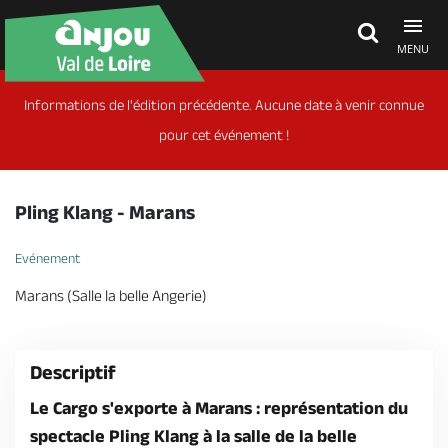
MENU
Informations de l'édition précédente. Aucune date à venir connue
Découvrir
pour cet événement !
À voir, à faire
Pling Klang - Marans
Agenda
Evénement
Marans (Salle la belle Angerie)
Dormir, manger
Descriptif
Séjours, cadeaux
Le Cargo s'exporte à Marans : représentation du
spectacle Pling Klang à la salle de la belle