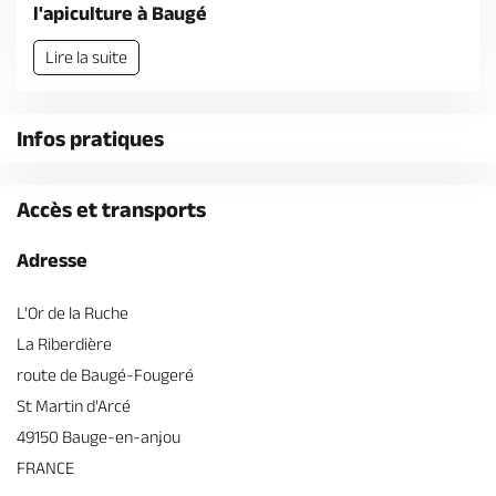
Billetterie en ligne
l'apiculture à Baugé
Lire la suite
Infos pratiques
Brochures & Cartes
Offices de tourisme
Comment venir ?
Ecrivez-nous
Accès et transports
Adresse
L'Or de la Ruche
La Riberdière
route de Baugé-Fougeré
St Martin d'Arcé
49150 Bauge-en-anjou
FRANCE