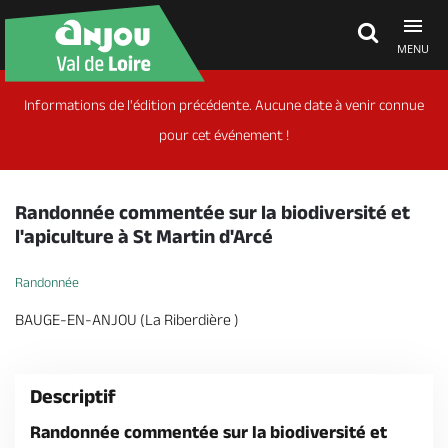
MENU
Informations de l'édition précédente. Aucune date à venir connue
Découvrir
pour cet événement !
À voir, à faire
Randonnée commentée sur la biodiversité et
l'apiculture à St Martin d'Arcé
Agenda
Randonnée
BAUGE-EN-ANJOU (La Riberdière )
Dormir, manger
Descriptif
Séjours, cadeaux
Randonnée commentée sur la biodiversité et