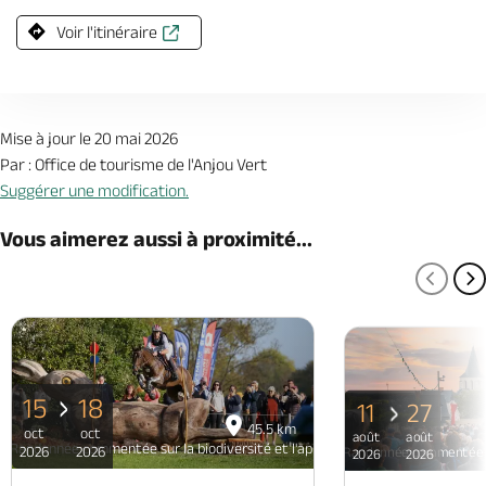
Voir l'itinéraire
Mise à jour le 20 mai 2026
Par : Office de tourisme de l'Anjou Vert
Suggérer une modification.
Vous aimerez aussi à proximité...
PAGE
P
15
18
11
27
45.5 km
oct
oct
août
août
Randonnée commentée sur la biodiversité et l'apiculture à St Martin d'Arcé
2026
2026
Randonnée commentée sur 
2026
2026