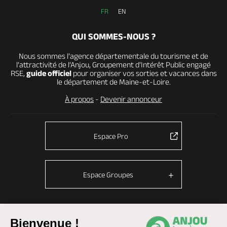
FR
EN
QUI SOMMES-NOUS ?
Nous sommes l’agence départementale du tourisme et de
l’attractivité de l’Anjou, Groupement d’Intérêt Public engagé
RSE,
guide officiel
pour organiser vos sorties et vacances dans
le département de Maine-et-Loire.
À propos
-
Devenir annonceur
Espace Pro
Espace Groupes
Bienvenue !
© Anjou tourisme 2026 -
Plan du site
-
Fonctionnement du site