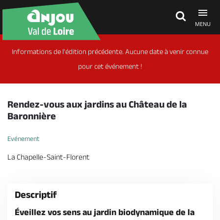
MENU
Informations de l'édition précédente. Aucune date à venir connue
Découvrir
pour cet événement !
À voir, à faire
Rendez-vous aux jardins au Château de la
Baronnière
Agenda
Evénement
La Chapelle-Saint-Florent
Dormir, manger
Descriptif
Séjours, cadeaux
Éveillez vos sens au jardin biodynamique de la