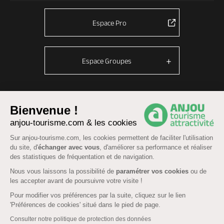
Espace Pro
Espace Groupes
© Anjou tourisme 2026 -
Plan du site
-
Fonctionnement du site
Bienvenue !
anjou-tourisme.com & les cookies
Mentions légales
-
Données personnelles
-
Cookies
CGU Réservation
-
Accessibilité : partiellement conforme
Sur anjou-tourisme.com, les cookies permettent de faciliter l'utilisation
du site, d'
échanger avec vous
, d'améliorer sa performance et réaliser
des statistiques de fréquentation et de navigation.
Nous vous laissons la possibilité de
paramétrer vos cookies
ou de
les accepter avant de poursuivre votre visite !
Pour modifier vos préférences par la suite, cliquez sur le lien
'Préférences de cookies' situé dans le pied de page.
Consulter notre politique de protection des données