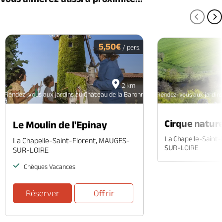
PAGE
P
5,50€
/ pers.
2 km
Rendez-vous aux jardins au Château de la Baronnière
Rendez-vous aux jardins
Cirque natur
Le Moulin de l'Epinay
La Chapelle-Saint
La Chapelle-Saint-Florent, MAUGES-
SUR-LOIRE
SUR-LOIRE
Chèques Vacances
Réserver
Offrir