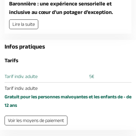
Billetterie en ligne
Baronnière : une expérience sensorielle et
inclusive au cœur d’un potager d’exception.
Lire la suite
Brochures & Cartes
Infos pratiques
Offices de tourisme
Comment venir ?
Ecrivez-nous
Tarifs
Tarif indiv. adulte
5€
Tarif indiv. adulte
Gratuit pour les personnes malvoyantes et les enfants de - de
12 ans
Voir les moyens de paiement