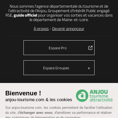
Nous sommes l’agence départementale du tourisme et de
l’attractivité de l’Anjou, Groupement d’Intérêt Public engagé
RSE,
guide officiel
pour organiser vos sorties et vacances dans
le département de Maine-et-Loire.
À propos
-
Devenir annonceur
Espace Pro
Espace Groupes
Bienvenue !
© Anjou tourisme 2026 -
Plan du site
-
Fonctionnement du site
anjou-tourisme.com & les cookies
Mentions légales
-
Données personnelles
-
Cookies
CGU Réservation
-
Accessibilité : partiellement conforme
Sur anjou-tourisme.com, les cookies permettent de faciliter l'utilisation
du site, d'
échanger avec vous
, d'améliorer sa performance et réaliser
des statistiques de fréquentation et de navigation.