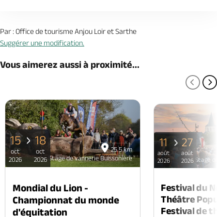
Par : Office de tourisme Anjou Loir et Sarthe
Suggérer une modification.
Vous aimerez aussi à proximité...
PAGE
P
15
18
11
27
25.5 km
oct
oct
août
août
Stage de vannerie Buissonière
2026
2026
Stage de
2026
2026
Mondial du Lion -
Festival du 
Théâtre Popul
Championnat du monde
Festival de t
d'équitation