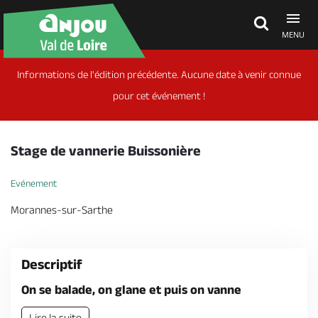
MENU
Informations de l'édition précédente. Aucune date à venir connue
Découvrir
pour cet événement !
À voir, à faire
Stage de vannerie Buissonière
Agenda
Evénement
Morannes-sur-Sarthe
Dormir, manger
Descriptif
Séjours, cadeaux
On se balade, on glane et puis on vanne
Lire la suite