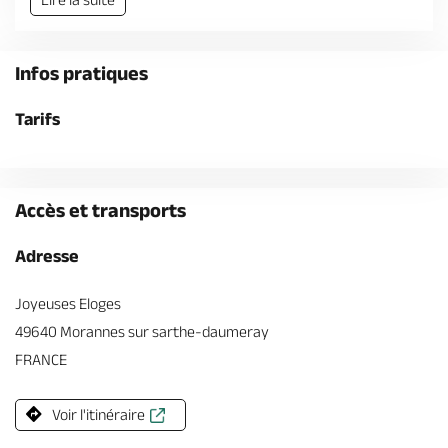
Billetterie en ligne
Infos pratiques
Tarifs
Brochures & Cartes
Offices de tourisme
Comment venir ?
Ecrivez-nous
Accès et transports
Adresse
Joyeuses Eloges
49640 Morannes sur sarthe-daumeray
FRANCE
Voir l'itinéraire