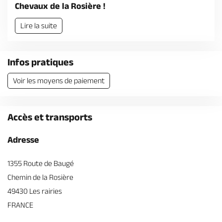
Billetterie en ligne
Chevaux de la Rosière !
Lire la suite
Infos pratiques
Brochures & Cartes
Offices de tourisme
Comment venir ?
Ecrivez-nous
Voir les moyens de paiement
Accès et transports
Adresse
1355 Route de Baugé
Chemin de la Rosière
49430 Les rairies
FRANCE