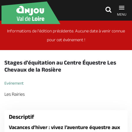
MENU
Informations de l'édition précédente. Aucune date à venir connue
Découvrir
pour cet événement !
À voir, à faire
Stages d'équitation au Centre Équestre Les
Chevaux de la Rosière
Agenda
Evénement
Les Rairies
Dormir, manger
Descriptif
Séjours, cadeaux
Vacances d’hiver : vivez l’aventure équestre aux