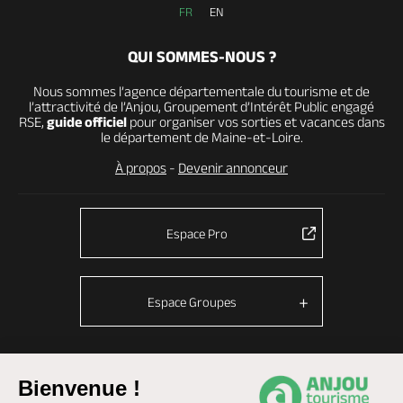
FR
EN
QUI SOMMES-NOUS ?
Nous sommes l’agence départementale du tourisme et de
l’attractivité de l’Anjou, Groupement d’Intérêt Public engagé
RSE,
guide officiel
pour organiser vos sorties et vacances dans
le département de Maine-et-Loire.
À propos
-
Devenir annonceur
Espace Pro
Espace Groupes
Bienvenue !
© Anjou tourisme 2026 -
Plan du site
-
Fonctionnement du site