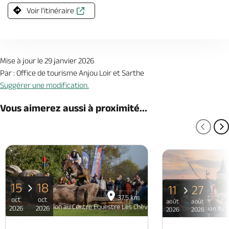
Voir l'itinéraire
Mise à jour le 29 janvier 2026
Par : Office de tourisme Anjou Loir et Sarthe
Suggérer une modification.
Vous aimerez aussi à proximité...
PAGE
P
15
18
11
27
37.5 km
oct
oct
août
août
Stages d'équitation au Centre Équestre Les Chevaux de la Rosière
2026
2026
Stages d'équitation au 
2026
2026