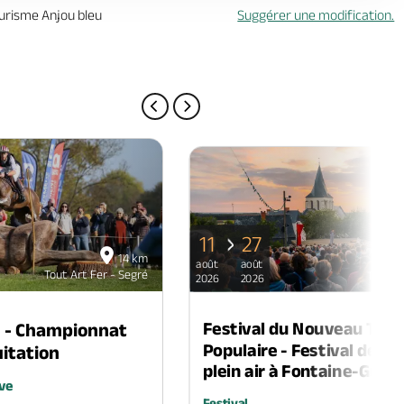
ourisme Anjou bleu
Suggérer une modification.
PAGE PRÉCÉDENTE
PAGE SUIVANTE
11
27
14 km
août
août
Tout Art Fer - Segré
Tout Ar
2026
2026
Festival du Nouveau Thé
n - Championnat
Populaire - Festival de th
itation
plein air à Fontaine-Guéri
ve
Festival