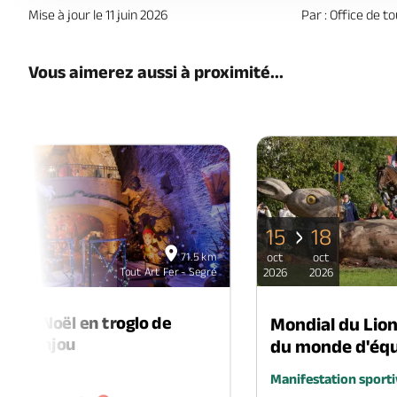
Mise à jour le 11 juin 2026
Par : Office de t
Vous aimerez aussi à proximité...
15
18
06
71.5 km
oct
oct
déc
Tout Art Fer - Segré
2026
2026
2026
é de Noël en troglo de
Mondial du Lio
-en-Anjou
du monde d'équ
é
Manifestation sporti