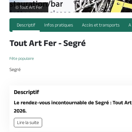
Tout Art Fer-FMA-49 -
© Tout Art Fer
Descriptif
Infos pratiques
Accès et transports
A
Tout Art Fer - Segré
Fête populaire
Segré
Descriptif
Le rendez-vous incontournable de Segré : Tout Art
2026.
Lire la suite