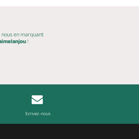
c nous en marquant
aimelanjou
!
Ecrivez-nous