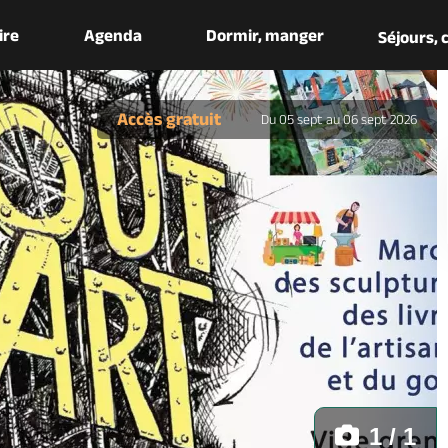
aire
Agenda
Dormir, manger
Séjours,
Accès gratuit
Du 05 sept au 06 sept 2026
1 / 1