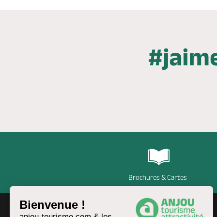
Brochures & Cartes
Bienvenue !
anjou-tourisme.com & les