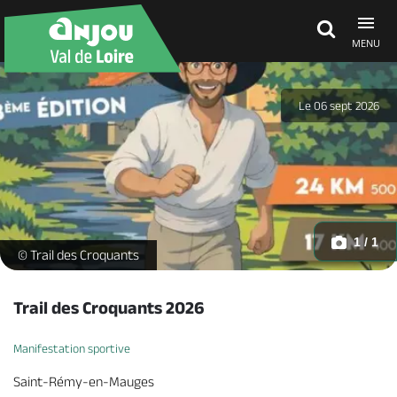
MENU
Découvrir
Le 06 sept 2026
À voir, à faire
Agenda
1 / 1
Trail des croquants 2026 -
© Trail des Croquants
Dormir, manger
Trail des Croquants 2026
Manifestation sportive
Séjours, cadeaux
Saint-Rémy-en-Mauges