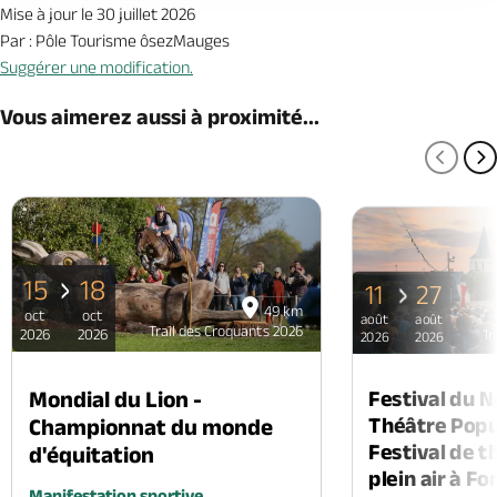
Mise à jour le 30 juillet 2026
Par : Pôle Tourisme ôsezMauges
Suggérer une modification.
Vous aimerez aussi à proximité...
PAGE
P
15
18
11
27
49 km
oct
oct
août
août
Trail des Croquants 2026
2026
2026
Tr
2026
2026
Mondial du Lion -
Festival du 
Théâtre Popul
Championnat du monde
Festival de t
d'équitation
plein air à F
Manifestation sportive