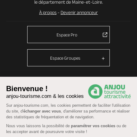
le département de Maine-et-Loire.
À propos
-
Devenir annonceur
Espace Pro
Espace Groupes
© Anjou tourisme 2026 -
Plan du site
-
Fonctionnement du site
Bienvenue !
anjou-tourisme.com & les cookies
Mentions légales
-
Données personnelles
-
Cookies
CGU Réservation
-
Accessibilité : partiellement conforme
Sur anjou-tourisme.com, les cookies permettent de faciliter l'utilisation
du site, d'
échanger avec vous
, d'améliorer sa performance et réaliser
des statistiques de fréquentation et de navigation.
Nous vous laissons la possibilité de
paramétrer vos cookies
ou de
les accepter avant de poursuivre votre visite !