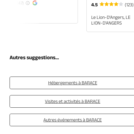
(47)
4.5
(123)
EN-ANJOU
Le Lion-D'Angers, LE
LION-D'ANGERS
Autres suggestions...
Hébergements à BARACE
Visites et activités à BARACE
Autres événements à BARACE