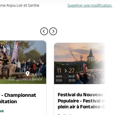
isme Anjou Loir et Sarthe
Suggérer une modification.
PAGE PRÉCÉDENTE
PAGE SUIVANTE
11
27
26.5 km
août
août
Vide-greniers à Baracé
Vide-gren
2026
2026
Festival du Nouveau Thé
n - Championnat
Populaire - Festival de th
itation
plein air à Fontaine-Guéri
ve