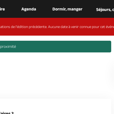
aire
Agenda
Dormir, manger
Séjours,
ations de l'édition précédente. Aucune date à venir connue pour cet évén
 proximité
aires ?