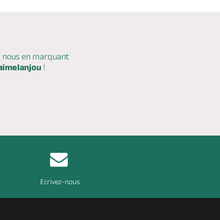
c nous en marquant
aimelanjou
!
Ecrivez-nous