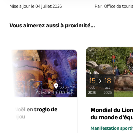
Mise à jour le 04 juillet 2026
Par : Office de tour
Vous aimerez aussi à proximité...
15
18
06
50.5 km
oct
oct
déc
Vide-greniers à Baracé
2026
2026
2026
é de Noël en troglo de
Mondial du Lio
-en-Anjou
du monde d'équ
é
Manifestation sporti