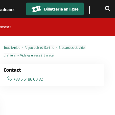
Billetterie en ligne
 cadeaux
ement !
Tout l'Anjou
Anjou Loir et Sarthe
Brocantes et vide-
greniers
Vide-greniers à Baracé
Contact
+33 6 61 96 60 82