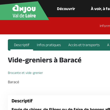
Découvrir
À voir, à f
Inform
Descriptif
Infos pratiques
Accès et transports
A
Vide-greniers à Baracé
Brocante et vide-grenier
Baracé
Descriptif
Envie de chiner, de flâner ou de faire de bonnes aff