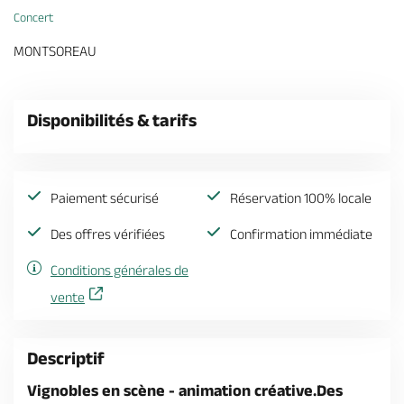
Billetterie en ligne
Concert
MONTSOREAU
Disponibilités & tarifs
Brochures & Cartes
Offices de tourisme
Comment venir ?
Ecrivez-nous
Paiement sécurisé
Réservation 100% locale
Des offres vérifiées
Confirmation immédiate
Conditions générales de
vente
Descriptif
Vignobles en scène - animation créative.Des