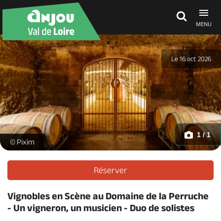
MENU
Découvrir
Le 16 oct 2026
À voir, à faire
Agenda
1 / 1
Un vigneron, un musicien : duo de solistes_Montsoreau - _1 -
© Pixim
Dormir, manger
Réserver
Vignobles en Scène au Domaine de la Perruche
Séjours, cadeaux
- Un vigneron, un musicien - Duo de solistes