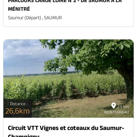
PARCOURS CANOË LOIRE N°2 - DE SAUMUR À LA
MÉNITRÉ
Saumur (départ) , SAUMUR
Distance
2.5 km
26,6km
MONTSOREAU
Circuit VTT Vignes et coteaux du Saumur-
Champigny