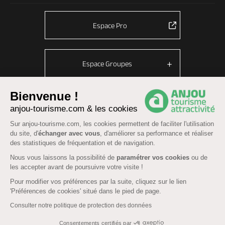
Espace Pro
Espace Groupes
Bienvenue !
anjou-tourisme.com & les cookies
© Anjou tourisme 2026 -
Plan du site
-
Fonctionnement du site
Sur anjou-tourisme.com, les cookies permettent de faciliter l'utilisation
Mentions légales
-
Données personnelles
-
Cookies
du site, d'
échanger avec vous
, d'améliorer sa performance et réaliser
CGU Réservation
-
Accessibilité : partiellement conforme
des statistiques de fréquentation et de navigation.
Nous vous laissons la possibilité de
paramétrer vos cookies
ou de
les accepter avant de poursuivre votre visite !
Pour modifier vos préférences par la suite, cliquez sur le lien
'Préférences de cookies' situé dans le pied de page.
Consulter notre politique de protection des données
Consentements certifiés par