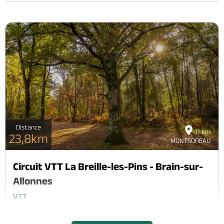
Distance
11 km
23,8km
MONTSOREAU
Circuit VTT La Breille-les-Pins - Brain-sur-
Allonnes
VTT
La Breille-Les-Pins (départ) , BRAIN-SUR-ALLONNES