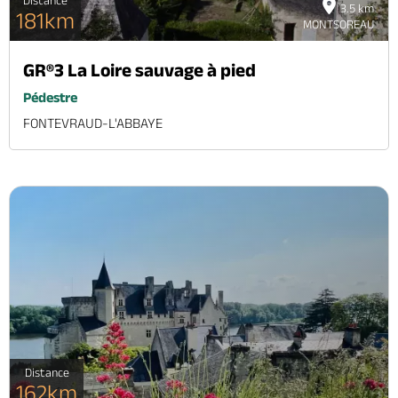
3.5 km
181km
MONTSOREAU
GR®3 La Loire sauvage à pied
Pédestre
FONTEVRAUD-L'ABBAYE
Distance
162km