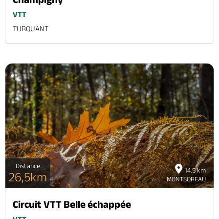
VTT
TURQUANT
Distance
14.5 km
26,5km
MONTSOREAU
Circuit VTT Belle échappée