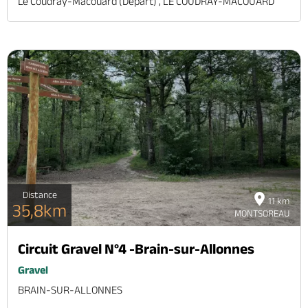
Le Coudray-Macouard (départ) , LE COUDRAY-MACOUARD
Distance
11 km
35,8km
MONTSOREAU
Circuit Gravel N°4 -Brain-sur-Allonnes
Gravel
BRAIN-SUR-ALLONNES