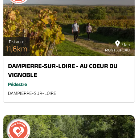
Brochures & Cartes
Offices de tourisme
Comment venir ?
Ecrivez-nous
Distance
7 km
11,6km
MONTSOREAU
DAMPIERRE-SUR-LOIRE - AU COEUR DU
VIGNOBLE
Pédestre
DAMPIERRE-SUR-LOIRE