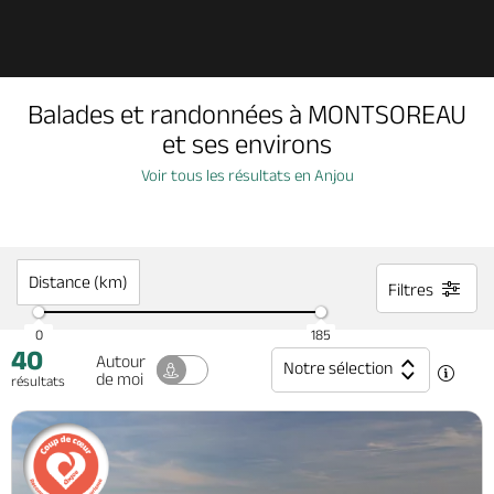
Découvrir
Balades et randonnées à MONTSOREAU
À voir, à faire
et ses environs
Voir tous les résultats en Anjou
Agenda
Dormir, manger
Distance (km)
Filtres
0
185
40
Séjours, cadeaux
Autour
Notre sélection
de moi
résultats
Billetterie en ligne