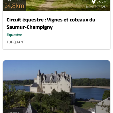
2.5 km
24,8km
MONTSOREAU
Circuit équestre : Vignes et coteaux du
Saumur-Champigny
Equestre
TURQUANT
Distance