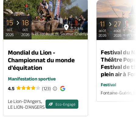
15
18
11
27
71.5 km
oct
oct
août
août
Circuit VTT Vignes et coteaux du Saumur-Champigny
2026
2026
Circuit VTT Vignes et 
2026
2026
Mondial du Lion -
Festival du 
Théâtre Popul
Championnat du monde
Festival de t
d'équitation
plein air à F
Manifestation sportive
Festival
4.5
(123)
Fontaine-Guérin, 
Le Lion-D'Angers,
Eco-Engagé
LE LION-D'ANGERS