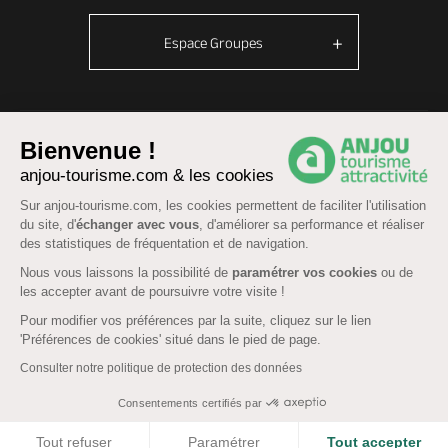
Espace Groupes
© Anjou tourisme 2026 -
Plan du site
-
Fonctionnement du site
Bienvenue !
Mentions légales
-
Données personnelles
-
Cookies
anjou-tourisme.com & les cookies
CGU Réservation
-
Accessibilité : partiellement conforme
Sur anjou-tourisme.com, les cookies permettent de faciliter l'utilisation
du site, d'
échanger avec vous
, d'améliorer sa performance et réaliser
des statistiques de fréquentation et de navigation.
Nous vous laissons la possibilité de
paramétrer vos cookies
ou de
les accepter avant de poursuivre votre visite !
Pour modifier vos préférences par la suite, cliquez sur le lien
'Préférences de cookies' situé dans le pied de page.
Consulter notre politique de protection des données
Consentements certifiés par
COOKIES
Tout refuser
Paramétrer
Tout accepter