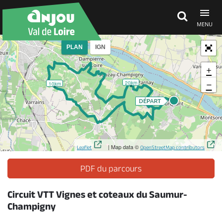
MENU
PLAN
IGN
Découvrir
+
−
20km
10km
À voir, à faire
Agenda
| Map data ©
Leaflet
OpenStreetMap contributors
Dormir, manger
PDF du parcours
Circuit VTT Vignes et coteaux du Saumur-
Séjours, cadeaux
Champigny