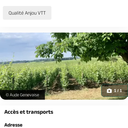
Qualité Anjou VTT
1 / 1
Circuit VTT Vignes et coteaux du Saumur-Champigny - _1 -
© Aude Genevaise
Accès et transports
Adresse