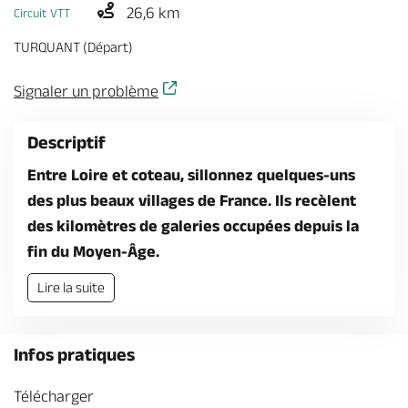
Billetterie en ligne
26,6 km
Circuit VTT
TURQUANT (Départ)
Signaler un problème
Brochures & Cartes
Offices de tourisme
Comment venir ?
Ecrivez-nous
Descriptif
Entre Loire et coteau, sillonnez quelques-uns
des plus beaux villages de France. Ils recèlent
des kilomètres de galeries occupées depuis la
fin du Moyen-Âge.
Lire la suite
Infos pratiques
Télécharger