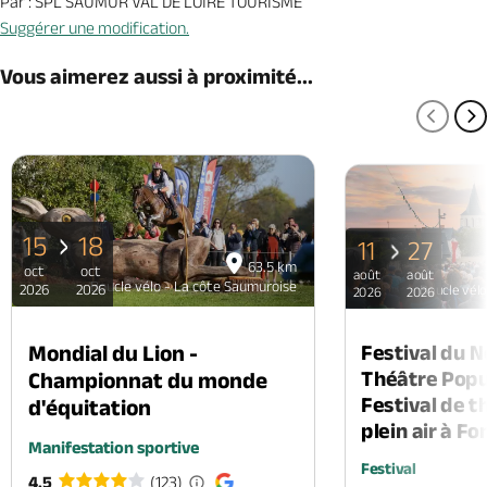
Par : SPL SAUMUR VAL DE LOIRE TOURISME
Suggérer une modification.
Vous aimerez aussi à proximité...
PAGE
P
15
18
11
27
63.5 km
oct
oct
août
août
Boucle vélo - La côte Saumuroise
2026
2026
Boucle vél
2026
2026
Mondial du Lion -
Festival du 
Théâtre Popul
Championnat du monde
Festival de t
d'équitation
plein air à F
Manifestation sportive
Festival
4.5
(123)