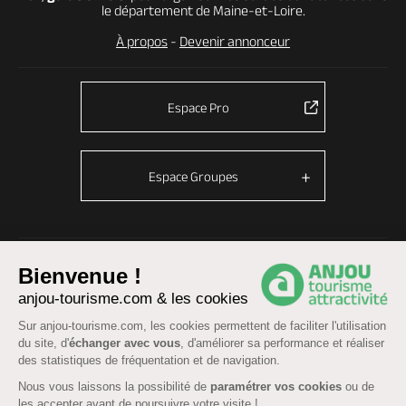
le département de Maine-et-Loire.
À propos
-
Devenir annonceur
Espace Pro
Espace Groupes
© Anjou tourisme 2026 -
Plan du site
-
Fonctionnement du site
Bienvenue !
Mentions légales
-
Données personnelles
-
Cookies
anjou-tourisme.com & les cookies
CGU Réservation
-
Accessibilité : partiellement conforme
Sur anjou-tourisme.com, les cookies permettent de faciliter l'utilisation
du site, d'
échanger avec vous
, d'améliorer sa performance et réaliser
des statistiques de fréquentation et de navigation.
Nous vous laissons la possibilité de
paramétrer vos cookies
ou de
les accepter avant de poursuivre votre visite !