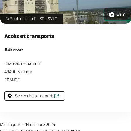
1 / 7
p1230712-713708 -
© Sophie Lecerf - SPL SVLT
Accès et transports
Adresse
Château de Saumur
49400 Saumur
FRANCE
Se rendre au départ
Mise à jour le 14 octobre 2025