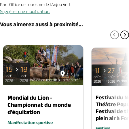
Par : Office de tourisme de l'Anjou Vert
Suggérer une modification.
Vous aimerez aussi à proximité...
PAGE
P
15
18
11
27
41.5 km
oct
oct
août
août
Visite et exposition au moulin à La Ménitré
2026
2026
Visite et exposition 
2026
2026
Mondial du Lion -
Festival du 
Théâtre Popul
Championnat du monde
Festival de t
d'équitation
plein air à F
Manifestation sportive
Festival