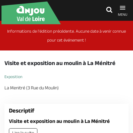
MENU
Informations de l'édition précédente. Aucune date à venir connue
Découvrir
pour cet événement !
À voir, à faire
Visite et exposition au moulin à La Ménitré
Agenda
Exposition
La Menitré (3 Rue du Moulin)
Dormir, manger
Descriptif
Séjours, cadeaux
Visite et exposition au moulin à La Ménitré
Lire la suite