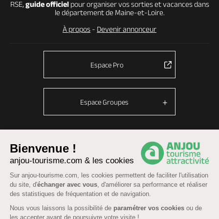
RSE,
guide officiel
pour organiser vos sorties et vacances dans
le département de Maine-et-Loire.
À propos
-
Devenir annonceur
Espace Pro
Espace Groupes
Bienvenue !
© Anjou tourisme 2026 -
Plan du site
-
Fonctionnement du site
anjou-tourisme.com & les cookies
Mentions légales
-
Données personnelles
-
Cookies
Sur anjou-tourisme.com, les cookies permettent de faciliter l'utilisation
CGU Réservation
-
Accessibilité : partiellement conforme
du site, d'
échanger avec vous
, d'améliorer sa performance et réaliser
des statistiques de fréquentation et de navigation.
Nous vous laissons la possibilité de
paramétrer vos cookies
ou de
les accepter avant de poursuivre votre visite !