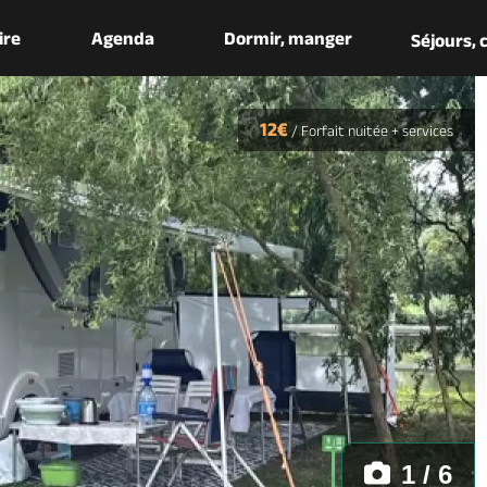
aire
Agenda
Dormir, manger
Séjours,
12€
/
Forfait nuitée + services
1 / 6