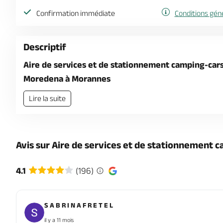
Confirmation immédiate
Conditions gén
Descriptif
Aire de services et de stationnement camping-cars
Moredena à Morannes
Lire la suite
Avis sur Aire de services et de stationnement
4.1
(196)
S A B R I N A F R E T E L
il y a 11 mois