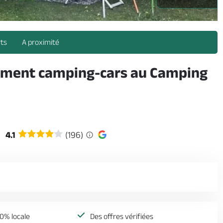
rts
A proximité
nnement camping-cars au Camping
4.1
(196)
0% locale
Des offres vérifiées