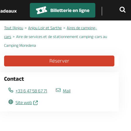
Billetterie en ligne
 cadeaux
Tout l'Anjou
Anjou Loir et Sarthe
Aires de camping-
cars
Aire de services et de stationnement camping-cars au
Camping Moredena
Réserver
Contact
+33 6 47 58 67 71
Mail
Site web