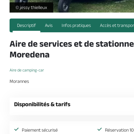
camping car moredena -
© jessy thielleux
Descriptif
Avis
Infos pratiques
Accès et transpo
Aire de services et de statio
Moredena
Aire de camping-car
Morannes
Disponibilités & tarifs
Paiement sécurisé
Réservation 10