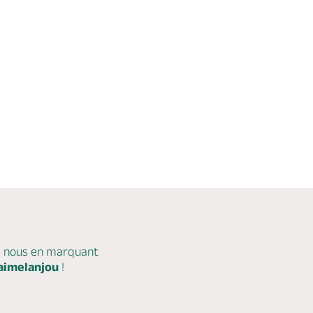
c nous en marquant
aimelanjou
!