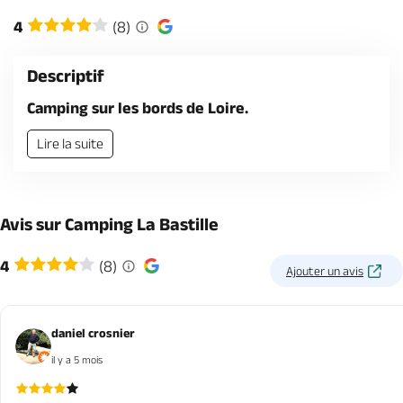
Billetterie en ligne
4
(8)
Descriptif
Camping sur les bords de Loire.
Brochures & Cartes
Offices de tourisme
Comment venir ?
Ecrivez-nous
Lire la suite
Avis sur Camping La Bastille
4
(8)
Ajouter un avis
daniel crosnier
il y a 5 mois