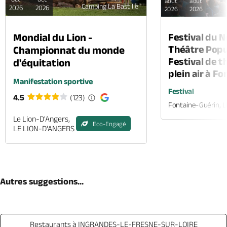
août
août
Camping La Bastille
2026
2026
2026
2026
Mondial du Lion -
Festival du 
Théâtre Popul
Championnat du monde
Festival de t
d'équitation
plein air à F
Manifestation sportive
Festival
4.5
(123)
Fontaine-Guérin, 
Le Lion-D'Angers,
Eco-Engagé
LE LION-D'ANGERS
Autres suggestions...
Restaurants à INGRANDES-LE-FRESNE-SUR-LOIRE