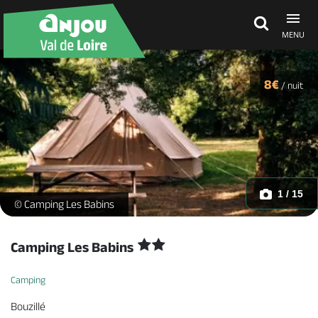
MENU
Découvrir
8€
/
nuit
À voir, à faire
Agenda
1 / 15
tente-camping-babins-bouzille-oda-anjou-nantes-angers -
© Camping Les Babins
Dormir, manger
Camping Les Babins
Camping
Séjours, cadeaux
Bouzillé