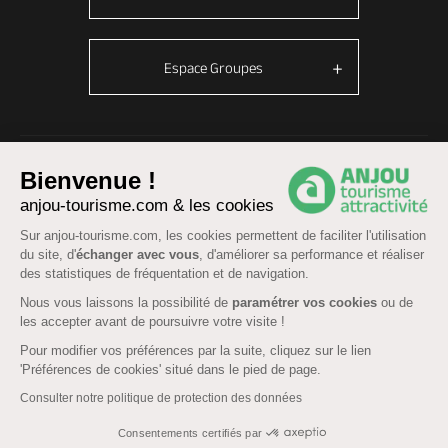
Espace Groupes
© Anjou tourisme 2026 -
Plan du site
-
Fonctionnement du site
Bienvenue !
Mentions légales
-
Données personnelles
-
Cookies
anjou-tourisme.com & les cookies
CGU Réservation
-
Accessibilité : partiellement conforme
Sur anjou-tourisme.com, les cookies permettent de faciliter l'utilisation
du site, d'
échanger avec vous
, d'améliorer sa performance et réaliser
des statistiques de fréquentation et de navigation.
Nous vous laissons la possibilité de
paramétrer vos cookies
ou de
les accepter avant de poursuivre votre visite !
Pour modifier vos préférences par la suite, cliquez sur le lien
'Préférences de cookies' situé dans le pied de page.
Consulter notre politique de protection des données
Consentements certifiés par