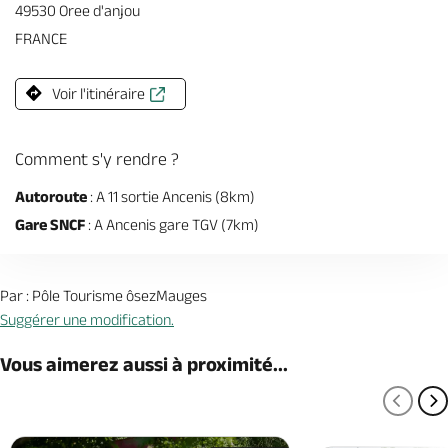
49530 Oree d'anjou
FRANCE
Voir l'itinéraire
Comment s'y rendre ?
Autoroute
: A 11 sortie Ancenis (8km)
Gare SNCF
: A Ancenis gare TGV (7km)
Par : Pôle Tourisme ôsezMauges
Suggérer une modification.
Vous aimerez aussi à proximité...
PAGE
P