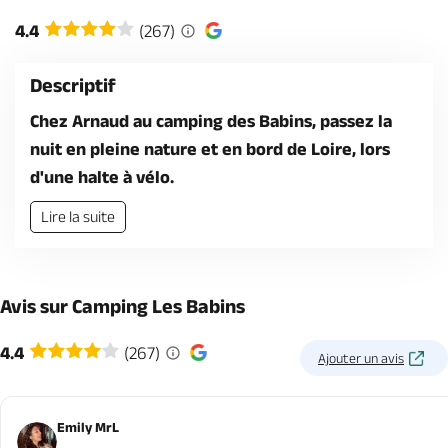
Billetterie en ligne
4.4
(267)
Descriptif
Chez Arnaud au camping des Babins, passez la
nuit en pleine nature et en bord de Loire, lors
Brochures & Cartes
Offices de tourisme
Comment venir ?
Ecrivez-nous
d'une halte à vélo.
Lire la suite
Avis sur Camping Les Babins
4.4
(267)
Ajouter un avis
Emily MrL