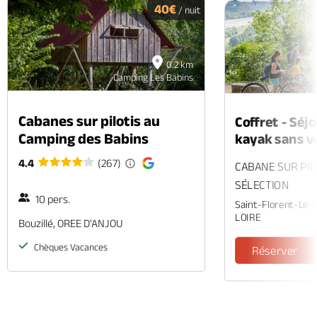
40€
/ nuit
0.2 km
Camping Les Babins
Cabanes sur pilotis au
Coffret - Séjo
Camping des Babins
kayak sans v
4.4
(267)
CABANE SUR PIL
SÉLECTION
10 pers.
Saint-Florent-Le-
LOIRE
Bouzillé, OREE D'ANJOU
Chèques Vacances
Réserver