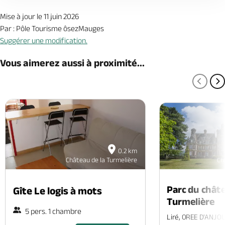
Mise à jour le 11 juin 2026
Par : Pôle Tourisme ôsezMauges
Suggérer une modification.
Vous aimerez aussi à proximité...
PAGE
P
0.2 km
Château de la Turmelière
Ch
Parc du châte
Gîte Le logis à mots
Turmelière
5 pers. 1 chambre
Liré, OREE D'ANJO