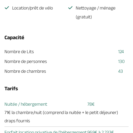
Location/prêt de vélo
Nettoyage / ménage
(gratuit)
Capacité
Nombre de Lits
124
Nombre de personnes
130
Nombre de chambres
43
Tarifs
Nuitée / hébergement
78€
71€ la chambre/nuit (comprend la nuitée + le petit déjeuner)
draps fournis
Forfait location privative de l'hébergement
969€ à 2 233€