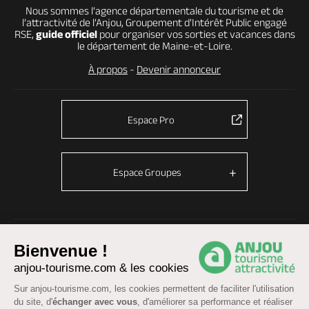
Nous sommes l’agence départementale du tourisme et de
l’attractivité de l’Anjou, Groupement d’Intérêt Public engagé
RSE,
guide officiel
pour organiser vos sorties et vacances dans
le département de Maine-et-Loire.
À propos
-
Devenir annonceur
Espace Pro
Espace Groupes
© Anjou tourisme 2026 -
Plan du site
-
Fonctionnement du site
Bienvenue !
Mentions légales
-
Données personnelles
-
Cookies
anjou-tourisme.com & les cookies
CGU Réservation
-
Accessibilité : partiellement conforme
Sur anjou-tourisme.com, les cookies permettent de faciliter l'utilisation
du site, d'
échanger avec vous
, d'améliorer sa performance et réaliser