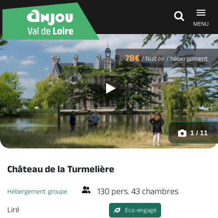
MENU
Découvrir
78€
/
Nuitée / hébergement
À voir, à faire
Agenda
1 / 11
Dormir, manger
Château de la Turmelière
130 pers. 43 chambres
Hébergement groupe
Séjours, cadeaux
Liré
Eco-engagé