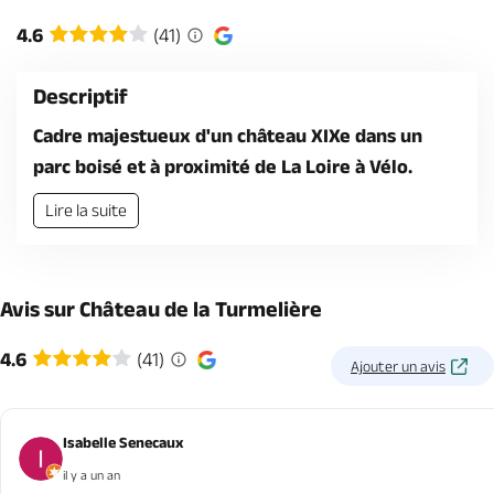
Billetterie en ligne
4.6
(41)
Descriptif
Cadre majestueux d'un château XIXe dans un
parc boisé et à proximité de La Loire à Vélo.
Brochures & Cartes
Offices de tourisme
Comment venir ?
Ecrivez-nous
Lire la suite
Avis sur Château de la Turmelière
4.6
(41)
Ajouter un avis
Isabelle Senecaux
il y a un an