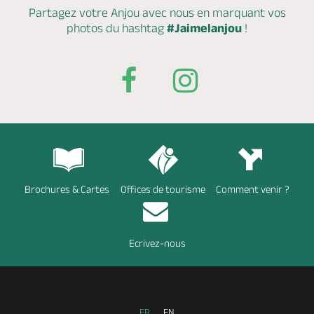
Partagez votre Anjou avec nous en marquant
vos
photos du hashtag
#Jaimelanjou
!
Brochures & Cartes
Offices de tourisme
Comment venir ?
Ecrivez-nous
FR
EN