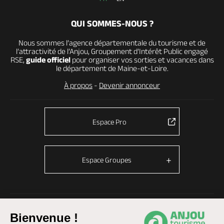
QUI SOMMES-NOUS ?
Nous sommes l’agence départementale du tourisme et de
l’attractivité de l’Anjou, Groupement d’Intérêt Public engagé
RSE,
guide officiel
pour organiser vos sorties et vacances dans
le département de Maine-et-Loire.
À propos
-
Devenir annonceur
Espace Pro
Espace Groupes
© Anjou tourisme 2026 -
Plan du site
-
Fonctionnement du site
Bienvenue !
Mentions légales
-
Données personnelles
-
Cookies