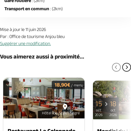
Gare routière
: (2km)
Transport en commun
: (2km)
Mise à jour le 11 juin 2026
Par : Office de tourisme Anjou bleu
Suggérer une modification.
Vous aimerez aussi à proximité...
PAGE
P
18,90€
/ menu
15
18
0.2 km
oct
oct
Hôtel Ibis Styles Segré
2026
2026
Restaurant La Colonnade