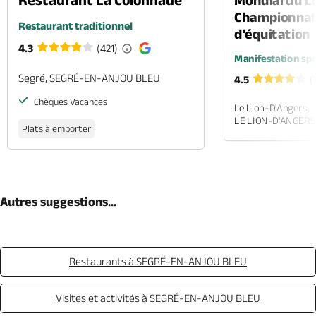
Mondial du Li
Championnat
Restaurant traditionnel
d'équitation
4.3
(421)
Manifestation spo
Segré, SEGRÉ-EN-ANJOU BLEU
4.5
(
Chèques Vacances
Le Lion-D'Angers,
LE LION-D'ANGERS
Plats à emporter
Autres suggestions...
Restaurants à SEGRÉ-EN-ANJOU BLEU
Visites et activités à SEGRÉ-EN-ANJOU BLEU