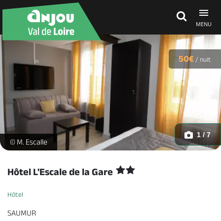
MENU
Découvrir
50€
/
nuit
À voir, à faire
Agenda
1 / 7
Hôtel L'Escale de la Gare - chambre familiale_1 -
© M. Escalle
Dormir, manger
Hôtel L'Escale de la Gare
Hôtel
Séjours, cadeaux
SAUMUR