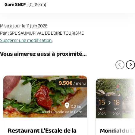
Gare SNCF
: (0,05km)
Mise à jour le 11 juin 2026
Par : SPL SAUMUR VAL DE LOIRE TOURISME
Suggérer une modification.
Vous aimerez aussi à proximité...
PAGE
P
9,50€
/ menu
15
18
0.2 km
oct
oct
Hôtel L'Escale de la Gare
Hô
2026
2026
Restaurant L'Escale de la
Mondial du Li