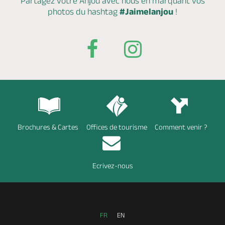
Partagez votre Anjou avec nous en marquant
vos
photos du hashtag
#Jaimelanjou
!
Brochures & Cartes
Offices de tourisme
Comment venir ?
Ecrivez-nous
FR
EN