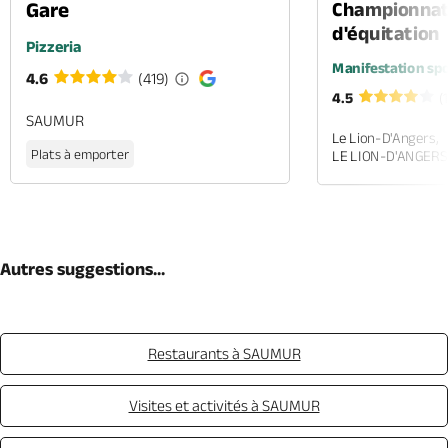
Gare
Championnat
d'équitation
Pizzeria
Manifestation spo
4.6
(419)
4.5
(
SAUMUR
Le Lion-D'Angers,
Plats à emporter
LE LION-D'ANGERS
Autres suggestions...
Restaurants à SAUMUR
Visites et activités à SAUMUR