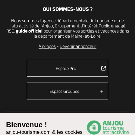
QUI SOMMES-NOUS ?
Nous sommes l’agence départementale du tourisme et de
l’attractivité de l’Anjou, Groupement d’Intérêt Public engagé
RSE,
guide officiel
pour organiser vos sorties et vacances dans
le département de Maine-et-Loire.
À propos
-
Devenir annonceur
Espace Pro
Espace Groupes
© Anjou tourisme 2026 -
Plan du site
-
Fonctionnement du site
Bienvenue !
Mentions légales
-
Données personnelles
-
Cookies
anjou-tourisme.com & les cookies