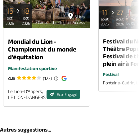
15
18
11
27
61 km
oct
oct
août
août
Hôtel Le Canter The Original Access
2026
2026
Hôtel Le Cant
2026
2026
Mondial du Lion -
Festival du 
Théâtre Popul
Championnat du monde
Festival de t
d'équitation
plein air à F
Manifestation sportive
Festival
4.5
(123)
Fontaine-Guérin, 
Le Lion-D'Angers,
Eco-Engagé
LE LION-D'ANGERS
Autres suggestions...