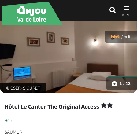
MENU
Découvrir
66€
/
nuit
À voir, à faire
Agenda
1 / 12
HOTEL LE CANTER - CHAMBRE SINGLE_1 -
© OSER-SIGURET
Dormir, manger
Hôtel Le Canter The Original Access
Hôtel
Séjours, cadeaux
SAUMUR