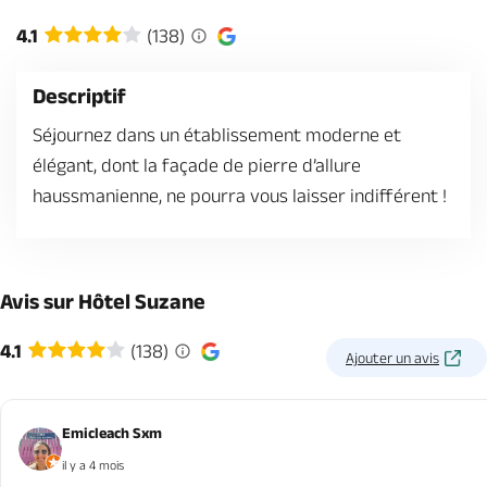
Billetterie en ligne
4.1
(138)
Descriptif
Séjournez dans un établissement moderne et
élégant, dont la façade de pierre d’allure
Brochures & Cartes
Offices de tourisme
Comment venir ?
Ecrivez-nous
haussmanienne, ne pourra vous laisser indifférent !
Avis sur Hôtel Suzane
4.1
(138)
Ajouter un avis
Emicleach Sxm
il y a 4 mois