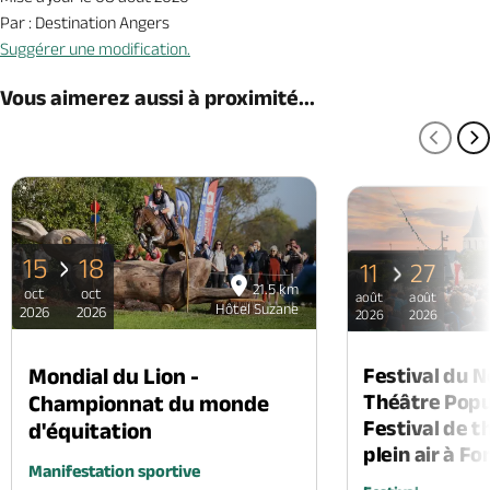
Par : Destination Angers
Suggérer une modification.
Vous aimerez aussi à proximité...
PAGE
P
15
18
11
27
21.5 km
oct
oct
août
août
Hôtel Suzane
2026
2026
2026
2026
Mondial du Lion -
Festival du 
Théâtre Popul
Championnat du monde
Festival de t
d'équitation
plein air à F
Manifestation sportive