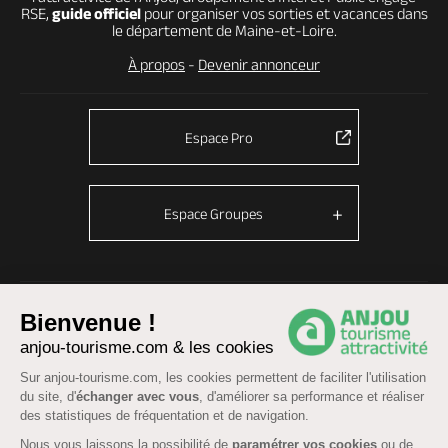
RSE,
guide officiel
pour organiser vos sorties et vacances dans
le département de Maine-et-Loire.
À propos
-
Devenir annonceur
Espace Pro
Espace Groupes
© Anjou tourisme 2026 -
Plan du site
-
Fonctionnement du site
Bienvenue !
Mentions légales
-
Données personnelles
-
Cookies
anjou-tourisme.com & les cookies
CGU Réservation
-
Accessibilité : partiellement conforme
Sur anjou-tourisme.com, les cookies permettent de faciliter l'utilisation
du site, d'
échanger avec vous
, d'améliorer sa performance et réaliser
des statistiques de fréquentation et de navigation.
Nous vous laissons la possibilité de
paramétrer vos cookies
ou de