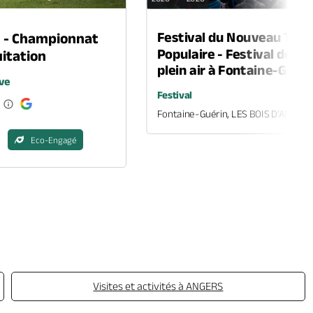
Festival du Nouveau Thé
n - Championnat
Populaire - Festival de th
itation
plein air à Fontaine-Guéri
ve
Festival
Fontaine-Guérin, LES BOIS D'ANJOU
Eco-Engagé
Visites et activités à ANGERS