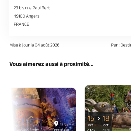
23 bis rue Paul Bert
49100 Angers
FRANCE
Mise à jour le 04 août 2026
Par : Dest
Vous aimerez aussi à proximité...
15
18
06
37.5 km
oct
oct
déc
i
ibis Styles Angers Centre Gare
2026
2026
2026