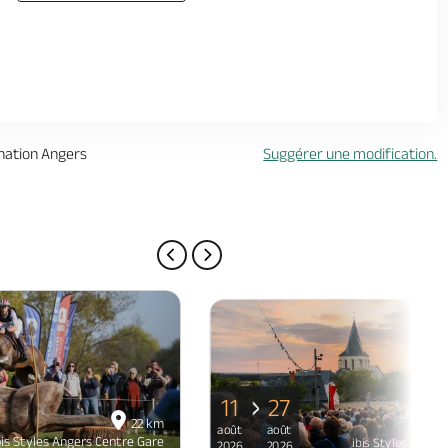
ination Angers
Suggérer une modification.
PAGE PRÉCÉDENTE
PAGE SUIVANTE
11
27
22 km
août
août
bis Styles Angers Centre Gare
ibis Styles Anger
2026
2026