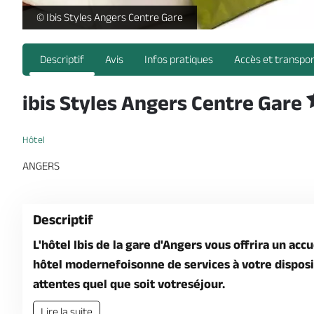
Ibis Styles Angers Centre Gare_1 -
© Ibis Styles Angers Centre Gare
Descriptif
Avis
Infos pratiques
Accès et transpo
ibis Styles Angers Centre Gare
Hôtel
ANGERS
Descriptif
L'hôtel Ibis de la gare d'Angers vous offrira un acc
hôtel modernefoisonne de services à votre dispositi
attentes quel que soit votreséjour.
Lire la suite