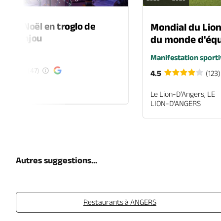
é de Noël en troglo de
Mondial du Lio
-en-Anjou
du monde d'équ
é
Manifestation sporti
(47)
4.5
(123)
EN-ANJOU
Le Lion-D'Angers, LE
LION-D'ANGERS
Autres suggestions...
Restaurants à ANGERS