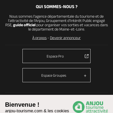
QUI SOMMES-NOUS ?
Nous sommes l’agence départementale du tourisme et de
l’attractivité de l’Anjou, Groupement d’Intérêt Public engagé
RSE,
guide officiel
pour organiser vos sorties et vacances dans
le département de Maine-et-Loire.
À propos
-
Devenir annonceur
Espace Pro
Espace Groupes
© Anjou tourisme 2026 -
Plan du site
-
Fonctionnement du site
Bienvenue !
Mentions légales
-
Données personnelles
-
Cookies
anjou-tourisme.com & les cookies
CGU Réservation
-
Accessibilité : partiellement conforme