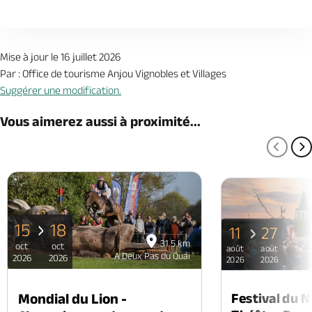
Mise à jour le 16 juillet 2026
Par : Office de tourisme Anjou Vignobles et Villages
Suggérer une modification.
Vous aimerez aussi à proximité...
PAGE
P
15
18
11
27
31.5 km
oct
oct
août
août
A Deux Pas du Quai
2026
2026
2026
2026
Mondial du Lion -
Festival du 