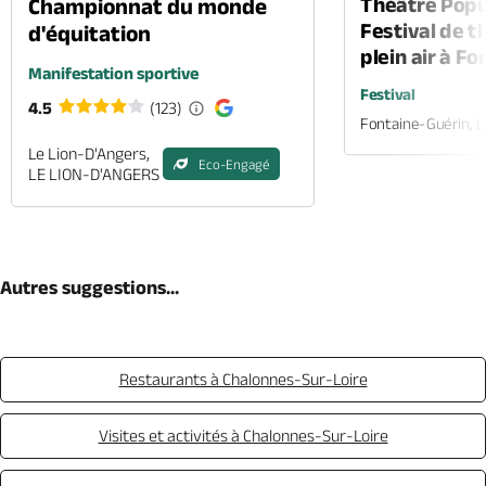
Théâtre Popul
Championnat du monde
Festival de t
d'équitation
plein air à F
Manifestation sportive
Festival
4.5
(123)
Fontaine-Guérin, 
Le Lion-D'Angers,
Eco-Engagé
LE LION-D'ANGERS
Autres suggestions...
Restaurants à Chalonnes-Sur-Loire
Visites et activités à Chalonnes-Sur-Loire