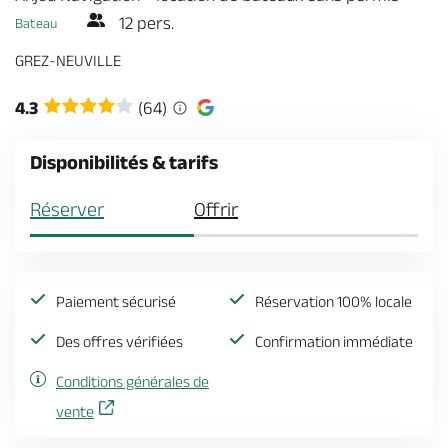
Billetterie en ligne
12 pers.
Bateau
GREZ-NEUVILLE
4.3
(64)
Brochures & Cartes
Offices de tourisme
Comment venir ?
Ecrivez-nous
Disponibilités & tarifs
Réserver
Offrir
Paiement sécurisé
Réservation 100% locale
Des offres vérifiées
Confirmation immédiate
Conditions générales de
vente