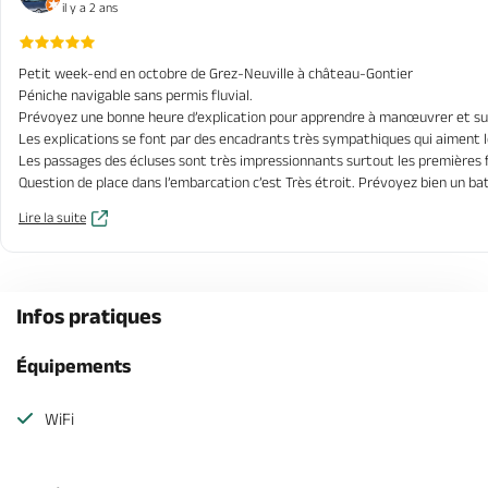
il y a 2 ans
Petit week-end en octobre de Grez-Neuville à château-Gontier
Péniche navigable sans permis fluvial.
Prévoyez une bonne heure d’explication pour apprendre à manœuvrer et sur
Les explications se font par des encadrants très sympathiques qui aiment le
Les passages des écluses sont très impressionnants surtout les premières f
Question de place dans l’embarcation c’est Très étroit. Prévoyez bien un b
L’aménagement est bien conçu et la moindre place est bien gérée.
Lire la suite
Si vous prévoyez de manger dans la péniche ne prévoyez pas d’appareil élect
C’est équipé d’un four à gaz et d’un réfrigérateur congélateur. Attention pa
Draps fournis
Concernant le parcours c’est très reposant et dépaysant.
Infos pratiques
Très belle expérience
A renouveler
Pour information on ne peux pas avoir le mal de mer.
Équipements
Les éclusiers sont très sympas et ne sont pas avares en paroles pour expliq
WiFi