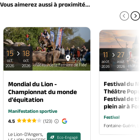
Vous aimerez aussi à proximité...
PAGE
P
15
18
11
27
15.5 km
oct
oct
août
août
Appartement au château de la Ferrière de Flée
2026
2026
Appartement au château 
2026
2026
Mondial du Lion -
Festival du 
Théâtre Popul
Championnat du monde
Festival de t
d'équitation
plein air à F
Manifestation sportive
Festival
4.5
(123)
Fontaine-Guérin, 
Le Lion-D'Angers,
Eco-Engagé