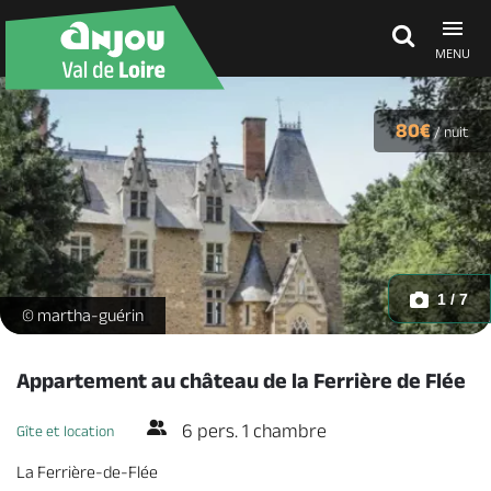
MENU
Découvrir
80€
/
nuit
À voir, à faire
Agenda
1 / 7
appartement-au-château-la-ferrière-de-flée-49-hlo-photo1 -
© martha-guérin
Dormir, manger
Appartement au château de la Ferrière de Flée
6 pers. 1 chambre
Gîte et location
Séjours, cadeaux
La Ferrière-de-Flée