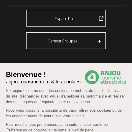
Espace Pro
Espace Groupes
© Anjou tourisme 2026 -
Plan du site
-
Fonctionnement du site
Bienvenue !
Mentions légales
-
Données personnelles
-
Cookies
anjou-tourisme.com & les cookies
CGU Réservation
-
Accessibilité : partiellement conforme
Sur anjou-tourisme.com, les cookies permettent de faciliter l'utilisation
du site, d'
échanger avec vous
, d'améliorer sa performance et réaliser
des statistiques de fréquentation et de navigation.
Nous vous laissons la possibilité de
paramétrer vos cookies
ou de
les accepter avant de poursuivre votre visite !
Pour modifier vos préférences par la suite, cliquez sur le lien
'Préférences de cookies' situé dans le pied de page.