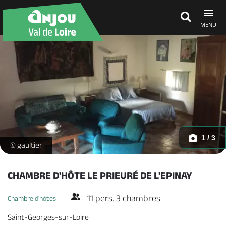
MENU
Découvrir
À voir, à faire
Agenda
1 / 3
IMG_7785 -
© gaultier
Dormir, manger
CHAMBRE D'HÔTE LE PRIEURÉ DE L'EPINAY
11 pers. 3 chambres
Chambre d'hôtes
Séjours, cadeaux
Saint-Georges-sur-Loire