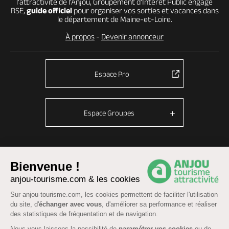
l’attractivité de l’Anjou, Groupement d’Intérêt Public engagé
RSE,
guide officiel
pour organiser vos sorties et vacances dans
le département de Maine-et-Loire.
À propos
-
Devenir annonceur
Espace Pro
Espace Groupes
© Anjou tourisme 2026 -
Plan du site
-
Fonctionnement du site
Bienvenue !
Mentions légales
-
Données personnelles
-
Cookies
anjou-tourisme.com & les cookies
CGU Réservation
-
Accessibilité : partiellement conforme
Sur anjou-tourisme.com, les cookies permettent de faciliter l'utilisation
du site, d'
échanger avec vous
, d'améliorer sa performance et réaliser
des statistiques de fréquentation et de navigation.
Nous vous laissons la possibilité de
paramétrer vos cookies
ou de