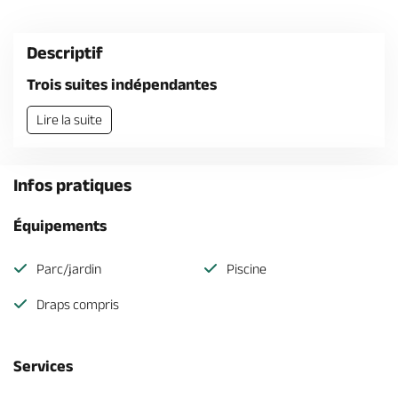
Billetterie en ligne
Descriptif
Trois suites indépendantes
Lire la suite
Brochures & Cartes
Offices de tourisme
Comment venir ?
Ecrivez-nous
Infos pratiques
Équipements
Parc/jardin
Piscine
Draps compris
Services