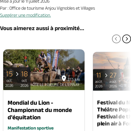
Mise à jour le 11 juillet 2026
Par : Office de tourisme Anjou Vignobles et Villages
Suggérer une modification.
Vous aimerez aussi à proximité...
PAGE
P
15
18
11
27
27.5 km
oct
oct
août
août
CHAMBRE D'HÔTE LE PRIEURÉ DE L'EPINAY
2026
2026
CHAMBRE D'HÔTE LE
2026
2026
Mondial du Lion -
Festival du 
Théâtre Popul
Championnat du monde
Festival de t
d'équitation
plein air à F
Manifestation sportive