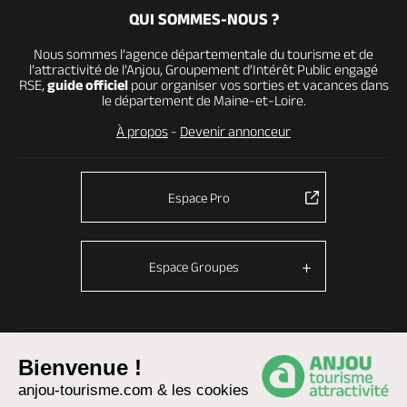
QUI SOMMES-NOUS ?
Nous sommes l’agence départementale du tourisme et de
l’attractivité de l’Anjou, Groupement d’Intérêt Public engagé
RSE,
guide officiel
pour organiser vos sorties et vacances dans
le département de Maine-et-Loire.
À propos
-
Devenir annonceur
Espace Pro
Espace Groupes
© Anjou tourisme 2026 -
Plan du site
-
Fonctionnement du site
Bienvenue !
Mentions légales
-
Données personnelles
-
Cookies
anjou-tourisme.com & les cookies
CGU Réservation
-
Accessibilité : partiellement conforme