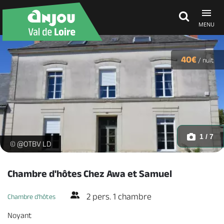
MENU
Découvrir
40€
/
nuit
À voir, à faire
Agenda
1 / 7
La maison -
© @OTBV LD
Dormir, manger
Chambre d'hôtes Chez Awa et Samuel
2 pers. 1 chambre
Chambre d'hôtes
Séjours, cadeaux
Noyant