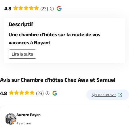
Billetterie en ligne
4.8
(23)
Descriptif
Une chambre d'hôtes sur la route de vos
vacances à Noyant
Brochures & Cartes
Offices de tourisme
Comment venir ?
Ecrivez-nous
Lire la suite
Avis sur Chambre d'hôtes Chez Awa et Samuel
4.8
(23)
Ajouter un avis
Aurore Payen
il y a 5 ans