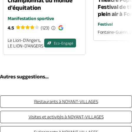
Championnat du monde
Festival de t
d'équitation
plein air à F
Manifestation sportive
Festival
4.5
(123)
Fontaine-Guérin, 
Le Lion-D'Angers,
Eco-Engagé
LE LION-D'ANGERS
Autres suggestions...
Restaurants à NOYANT-VILLAGES
Visites et activités à NOYANT-VILLAGES