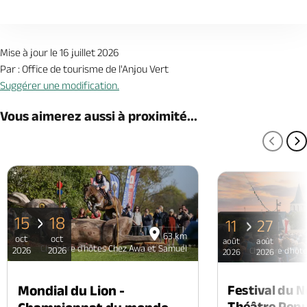
Mise à jour le 16 juillet 2026
Par : Office de tourisme de l'Anjou Vert
Suggérer une modification.
Vous aimerez aussi à proximité...
PAGE
P
15
18
11
27
63 km
oct
oct
août
août
Chambre d'hôtes Chez Awa et Samuel
2026
2026
Chambre d'hôte
2026
2026
Mondial du Lion -
Festival du 
Théâtre Popul