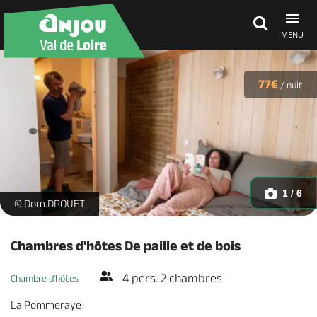
MENU
Découvrir
77€
/
nuit
À voir, à faire
Agenda
1 / 6
chambres-d'hôte-c-de-paille-et-de-bois-la-pommeraye-mauges
© Dom.DROUET
Dormir, manger
Chambres d'hôtes De paille et de bois
4 pers. 2 chambres
Chambre d'hôtes
Séjours, cadeaux
La Pommeraye