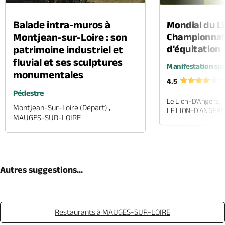
Balade intra-muros à
Mondial du Li
Montjean-sur-Loire : son
Championnat
d'équitation
patrimoine industriel et
fluvial et ses sculptures
Manifestation spo
monumentales
4.5
(
Pédestre
Le Lion-D'Angers,
Montjean-Sur-Loire (départ) ,
LE LION-D'ANGERS
MAUGES-SUR-LOIRE
Autres suggestions...
Restaurants à MAUGES-SUR-LOIRE