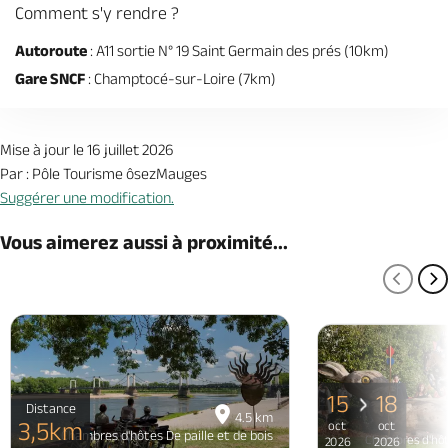
Comment s'y rendre ?
Autoroute
: A11 sortie N° 19 Saint Germain des prés (10km)
Gare SNCF
: Champtocé-sur-Loire (7km)
Mise à jour le 16 juillet 2026
Par : Pôle Tourisme ôsezMauges
Suggérer une modification.
Vous aimerez aussi à proximité...
PAGE
P
15
18
Distance
4.5 km
3,5km
oct
oct
Chambres d'hôtes De paille et de bois
Chambres d'hôte
2026
2026