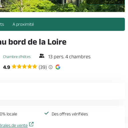
r-loire-osezmauges-anjou -
rts
A proximité
 bord de la Loire
13 pers. 4 chambres
Chambre d'hôtes
4.9
(39)
0% locale
Des offres vérifiées
érales de vente