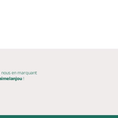
c nous en marquant
aimelanjou
!