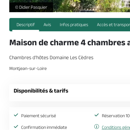
chambres-hotes-les-cedres-montjean-sur-loire-mauges-su
© Didier Pasquier
Descriptif
Avis
Infos pratiques
Accès et transpo
Maison de charme 4 chambres au
Chambres d'hôtes Domaine Les Cèdres
Montjean-sur-Loire
Disponibilités & tarifs
Paiement sécurisé
Réservation 10
Confirmation immédiate
Conditions gén