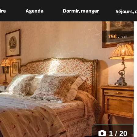
aire
Agenda
Dormir, manger
Séjours,
75€
/
nuit
1 / 20