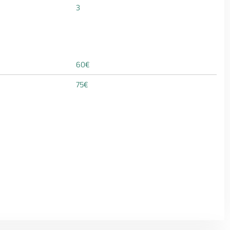
3
60€
75€