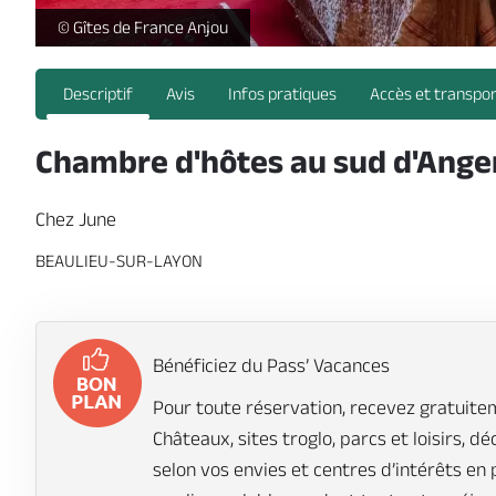
Chez June_1 -
© Gîtes de France Anjou
Descriptif
Avis
Infos pratiques
Accès et transpo
Chambre d'hôtes au sud d'Ange
Chez June
BEAULIEU-SUR-LAYON
Bénéficiez du Pass’ Vacances
Pour toute réservation, recevez gratuitem
Châteaux, sites troglo, parcs et loisirs, d
selon vos envies et centres d’intérêts en 