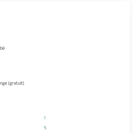
ébé
inge (gratuit)
1
5