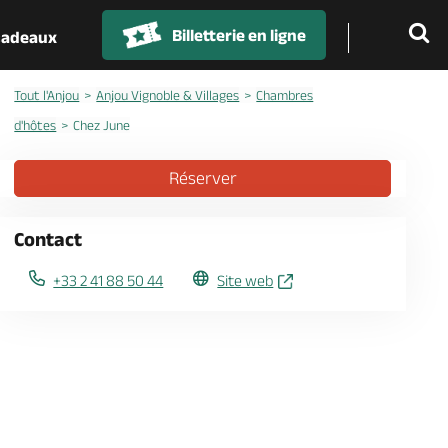
Billetterie en ligne
 cadeaux
Tout l'Anjou
Anjou Vignoble & Villages
Chambres
d'hôtes
Chez June
Réserver
Contact
+33 2 41 88 50 44
Site web