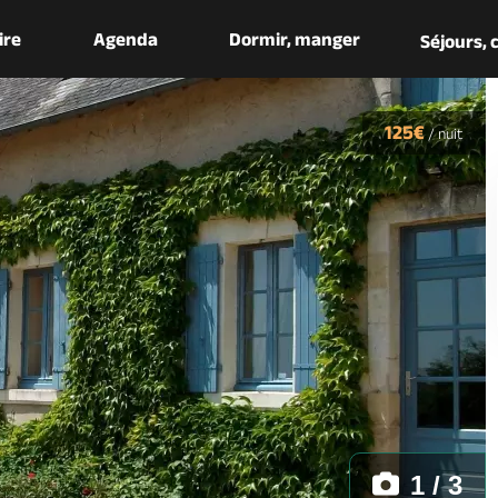
aire
Agenda
Dormir, manger
Séjours,
125€
/
nuit
1 / 3