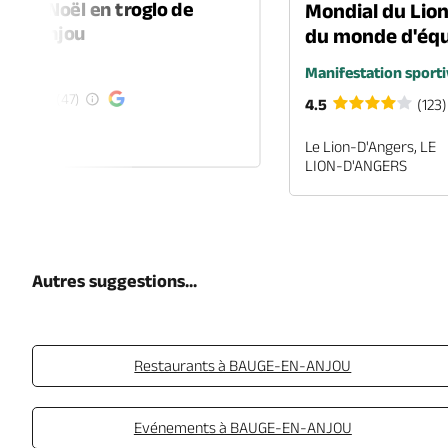
é de Noël en troglo de
Mondial du Lio
-en-Anjou
du monde d'équ
é
Manifestation sporti
(47)
4.5
(123)
EN-ANJOU
Le Lion-D'Angers, LE
LION-D'ANGERS
Autres suggestions...
Restaurants à BAUGE-EN-ANJOU
Evénements à BAUGE-EN-ANJOU