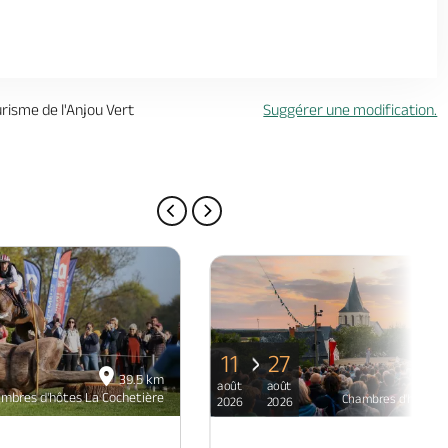
urisme de l'Anjou Vert
Suggérer une modification.
PAGE PRÉCÉDENTE
PAGE SUIVANTE
11
27
39.5 km
août
août
mbres d'hôtes La Cochetière
Chambres d'hôtes L
2026
2026