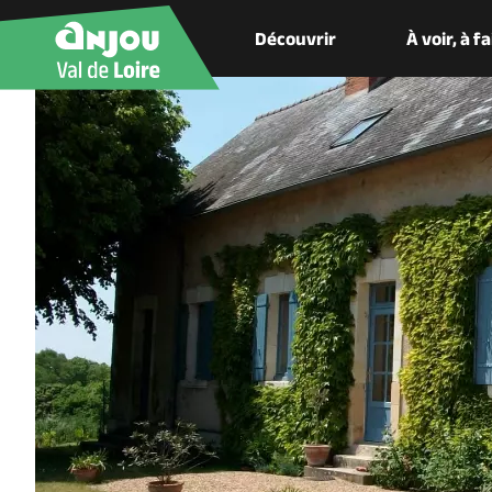
Découvrir
À voir, à f