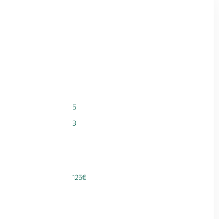
5
3
125€