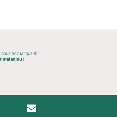
c nous en marquant
aimelanjou
!