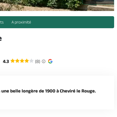
rts
A proximité
e
4.3
(8)
 une belle longère de 1900 à Cheviré le Rouge.