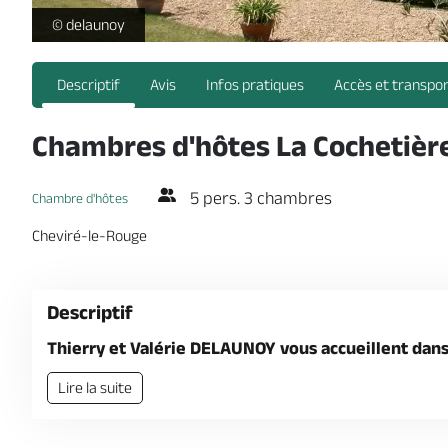
la cochetiere -
© delaunoy
Descriptif
Avis
Infos pratiques
Accès et transpo
Chambres d'hôtes La Cochetièr
5 pers. 3 chambres
Chambre d'hôtes
Cheviré-le-Rouge
Descriptif
Thierry et Valérie DELAUNOY vous accueillent dans
Lire la suite