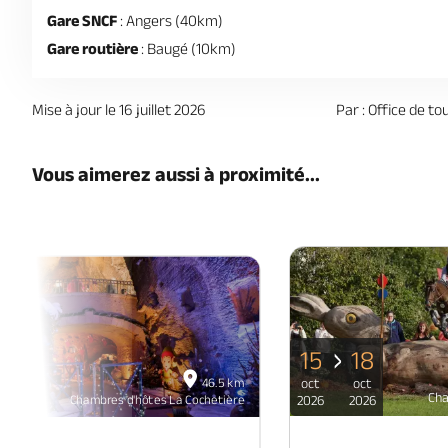
Gare SNCF
: Angers (40km)
Gare routière
: Baugé (10km)
Mise à jour le 16 juillet 2026
Par : Office de to
Vous aimerez aussi à proximité...
15
18
06
46.5 km
oct
oct
déc
Cha
Chambres d'hôtes La Cochetière
2026
2026
2026