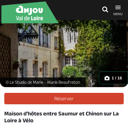
MENU
Découvrir
À voir, à faire
Agenda
1 / 16
Chambres d'hôtes Le Balcon Bleu - Le patio_1 -
© Le Studio de Marie - Marie Beaufreton
Dormir, manger
Réserver
Maison d'hôtes entre Saumur et Chinon sur La
Séjours, cadeaux
Loire à Vélo