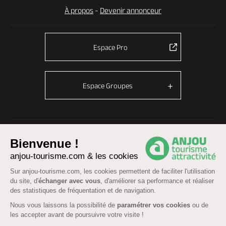
À propos
-
Devenir annonceur
Espace Pro
Espace Groupes
© Anjou tourisme 2026 -
Plan du site
-
Fonctionnement du site
Bienvenue !
Mentions légales
-
Données personnelles
-
Cookies
anjou-tourisme.com & les cookies
CGU Réservation
-
Accessibilité : partiellement conforme
Sur anjou-tourisme.com, les cookies permettent de faciliter l'utilisation
du site, d'
échanger avec vous
, d'améliorer sa performance et réaliser
des statistiques de fréquentation et de navigation.
Nous vous laissons la possibilité de
paramétrer vos cookies
ou de
les accepter avant de poursuivre votre visite !