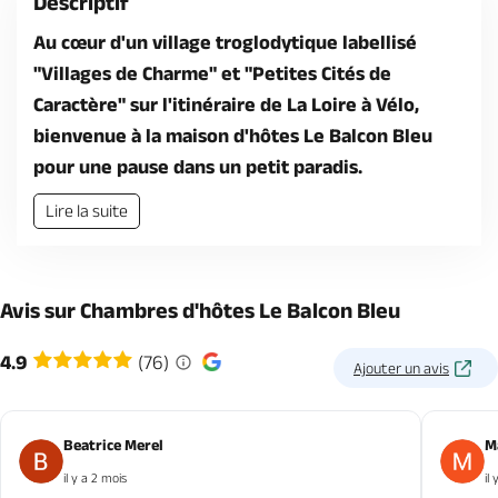
Descriptif
Au cœur d'un village troglodytique labellisé
"Villages de Charme" et "Petites Cités de
Caractère" sur l'itinéraire de La Loire à Vélo,
bienvenue à la maison d'hôtes Le Balcon Bleu
pour une pause dans un petit paradis.
Lire la suite
Avis sur Chambres d'hôtes Le Balcon Bleu
4.9
(76)
Ajouter un avis
Beatrice Merel
M
il y a 2 mois
il